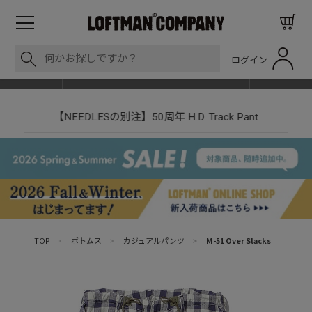
ログイン
BLOG
ITEM
BRAND
EVENT
SHOP LIST
【NEEDLESの別注】50周年 H.D. Track Pant
TOP
>
ボトムス
>
カジュアルパンツ
>
M-51 Over Slacks