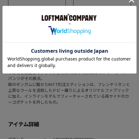
お気に入り
取扱店舗
アイテム説明
CORONA作のパンツは、FATIGUE SLACKSラインからリリースされ
ているミリタリー・オーバーパンツ。フィールドパンツの上から履
くことを想定してデザインされた1950年代のUSミリタリーオーバー
パンツがその原点。
麻のギンガムに載せたM.F.T別注エディションは、フレンチリネンと
上質なウールを混紡したドビー織りによるオリジナルファブリック
に加え、インラインモデルでフィーチャーされている両サイドのカ
ーゴポケットを外したもの。
アイテム詳細