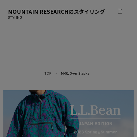
MOUNTAIN RESEARCH
のスタイリング
TOP
>
M-51 Over Slacks