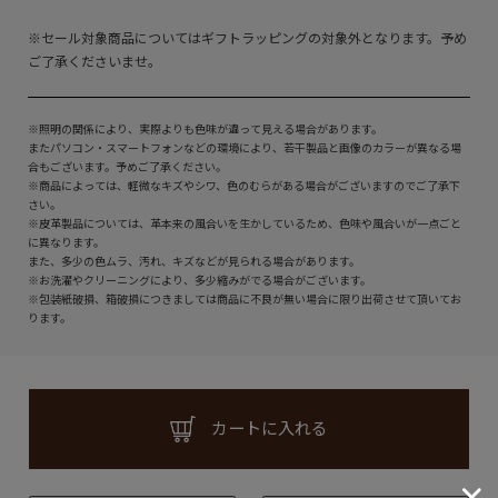
※セール対象商品についてはギフトラッピングの対象外となります。予め
ご了承くださいませ。
※照明の関係により、実際よりも色味が違って見える場合があります。
またパソコン・スマートフォンなどの環境により、若干製品と画像のカラーが異なる場
合もございます。予めご了承ください。
※商品によっては、軽微なキズやシワ、色のむらがある場合がございますのでご了承下
さい。
※皮革製品については、革本来の風合いを生かしているため、色味や風合いが一点ごと
に異なります。
また、多少の色ムラ、汚れ、キズなどが見られる場合があります。
※お洗濯やクリーニングにより、多少縮みがでる場合がございます。
※包装紙破損、箱破損につきましては商品に不良が無い場合に限り出荷させて頂いてお
ります。
カートに入れる