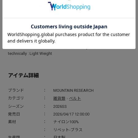
THE MOUNTAIN”を丸みのあるスタッズを打ち込んだ意欲作。レザー
×鋲とは異なる山側のパンクマインドを表現。
○+α features
ワンタッチ開閉のプラバックル
so called : Studded Nylon Belt
material : Nylon
features : HOLIDAY IN THE MOUNTAIN Studs, Plastic Buckle
technically : Light Weight
アイテム詳細
ブランド
MOUNTAIN RESEARCH
雑貨類
ベルト
カテゴリ
>
シーズン
2026SS
発売日
2026/04/17 12:00:00
素材
ナイロン100%
リベット-ブラス
生産国
日本製