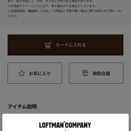
また、多少の色ムラ、汚れ、キズなどが見られる場合があります。
※お洗濯やクリーニングにより、多少縮みがでる場合がございます。
※包装紙破損、箱破損につきましては商品に不良が無い場合に限り出荷させて頂いてお
ります。
カートに入れる
お気に入り
取扱店舗
アイテム説明
シーズンのフィーチャーディテールで欠かせないのがリベットシリ
ーズ。ナイロンベルトに、ブランドスローガンである”HOLIDAY IN