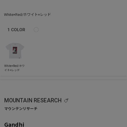
White×Red/ホワイト×レッド
1
COLOR
MOUNTAIN RESEARCH
Gandhi