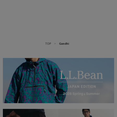
TOP
>
Gandhi