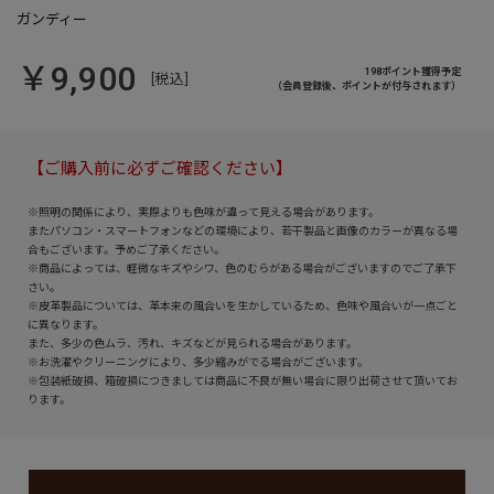
￥9,900
198ポイント獲得予定
[税込]
（会員登録後、ポイントが付与されます）
【ご購入前に必ずご確認ください】
※照明の関係により、実際よりも色味が違って見える場合があります。
またパソコン・スマートフォンなどの環境により、若干製品と画像のカラーが異なる場
合もございます。予めご了承ください。
※商品によっては、軽微なキズやシワ、色のむらがある場合がございますのでご了承下
さい。
※皮革製品については、革本来の風合いを生かしているため、色味や風合いが一点ごと
に異なります。
また、多少の色ムラ、汚れ、キズなどが見られる場合があります。
※お洗濯やクリーニングにより、多少縮みがでる場合がございます。
※包装紙破損、箱破損につきましては商品に不良が無い場合に限り出荷させて頂いてお
ります。