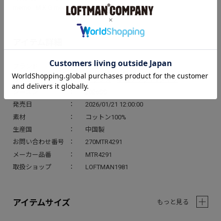
memo : M.K.G meets RATM’s 1995 tour poster!?
アイテム詳細
ブランド
MOUNTAIN RESEARCH
トップス
半袖プリントTシャツ
カテゴリ
>
シーズン
2026SS
発売日
2026/01/21 12:00:00
素材
コットン100%
生産国
中国製
お問い合わせ番号
270MTR4291
メーカー品番
MTR4291
取扱ショップ
LOFTMAN1981
アイテムサイズ
もっと見る