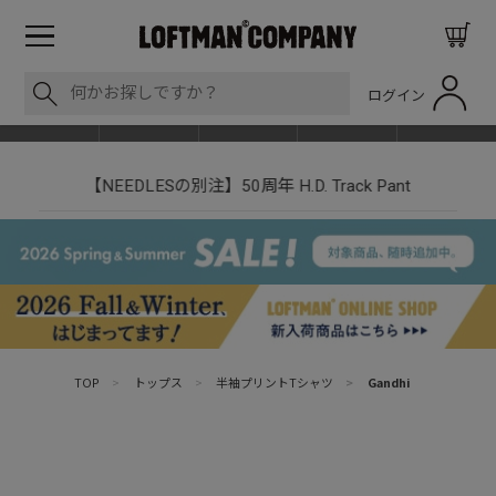
ログイン
BLOG
ITEM
BRAND
EVENT
SHOP LIST
【NEEDLESの別注】50周年 H.D. Track Pant
TOP
>
トップス
>
半袖プリントTシャツ
>
Gandhi