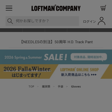
ログイン
BLOG
ITEM
BRAND
EVENT
SHOP LIST
【NEEDLESの別注】50周年 H.D. Track Pant
TOP
>
雑貨類
>
手袋
>
Gloves