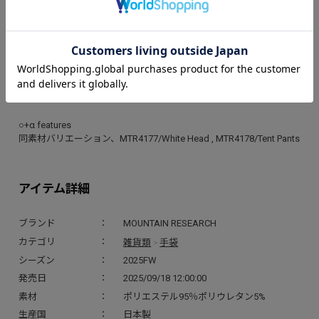
チューブ型ハンドカバー。
素材は、伸縮性と保温性に長けた3D構造のグリットフリース。
袖の延長パーツと捉えるとさらに使い勝手が良いです。
右には、シーズンのキーワードの1つ、”HEAVEN IN THE
MOUNTAIN”フロッキープリント、左にはPCU タグのアシンメトリー
配置は、左右間違えの混乱を解消するためのもの。
○+α features
同素材バリエーション、MTR4177/White Head , MTR4178/Tent Pants
アイテム詳細
ブランド
MOUNTAIN RESEARCH
雑貨類
手袋
カテゴリ
>
シーズン
2025FW
発売日
2025/09/18 12:00:00
素材
ポリエステル95％ポリウレタン5%
生産国
日本製