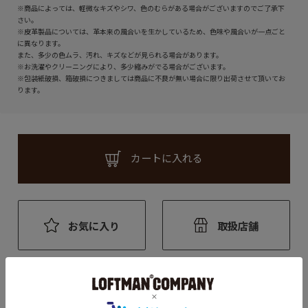
※商品によっては、軽微なキズやシワ、色のむらがある場合がございますのでご了承下
さい。
※皮革製品については、革本来の風合いを生かしているため、色味や風合いが一点ごと
に異なります。
また、多少の色ムラ、汚れ、キズなどが見られる場合があります。
※お洗濯やクリーニングにより、多少縮みがでる場合がございます。
※包装紙破損、箱破損につきましては商品に不良が無い場合に限り出荷させて頂いてお
ります。
カートに入れる
お気に入り
取扱店舗
アイテム説明