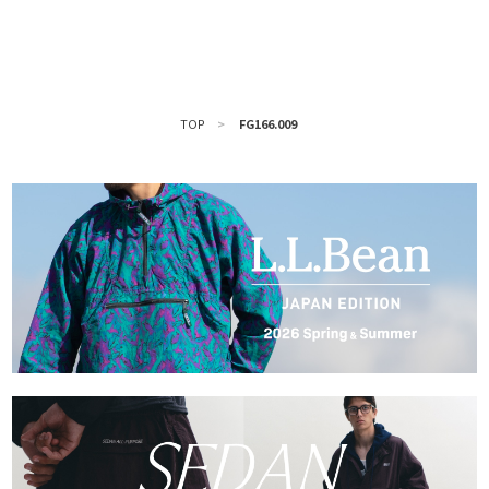
TOP
>
FG166.009