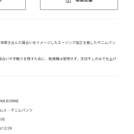
3年穿き込んだ風合いをイメージしたエージング加工を施したデニムパン
風合いや手触りを残すために、乾燥機は使用せず、天日干しのみで仕上げ
 NA BOINNE
ムス
>
デニムパンツ
5SS
4/12/28