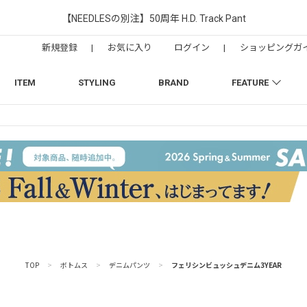
【NEEDLESの別注】50周年 H.D. Track Pant
新規登録
|
お気に入り
ログイン
|
ショッピングガ
ITEM
STYLING
BRAND
FEATURE
TOP
>
ボトムス
>
デニムパンツ
>
フェリシンビュッシュデニム3YEAR