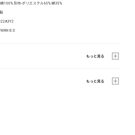
-綿100% 別布-ポリエステル65% 綿35%
製
322A3Y2
MAN B.D.
もっと見る
もっと見る