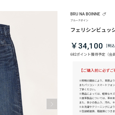
BRU NA BOINNE
フェリシンビュッシ
￥34,100
682ポイント獲得予定（
【ご購入前に必ずご
※照明の関係により、実際より
またパソコン・スマートフォン
了承ください。
※商品によっては、軽微なキズ
※皮革製品については、革本来
また、多少の色ムラ、汚れ、キ
※お洗濯やクリーニングにより
※包装紙破損、箱破損につきま