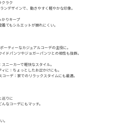
ラクラク
グランデザインで、動きやすく軽やかな印象。
っかりキープ
度着てもシルエットが崩れにくい。
スポーティーなカジュアルコーデの主役に。
ワイドパンツやジョガーパンツとの相性も抜群。
：スニーカーで軽快なスタイル。
ティに：ちょっとしたお出かけにも。
スコーデ：家でのリラックスタイムにも最適。
ェ巡りに
どんなコーデにもマッチ。
よい。