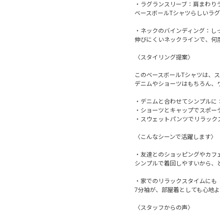
・ラグランスリーブ：肩まわり
ベースボールTシャツらしいラ
・ネックのバインディング：し
伸びにくいネックラインで、何
〈スタイリング提案〉
このベースボールTシャツは、
デニムやショーツはもちろん、
・デニムと合わせてシンプルに
・ショーツとキャップでスポー
・スウェットパンツでリラック
〈こんなシーンで活躍します〉
・友達とのショッピングやカフ
シンプルで着回しやすいから、
・家でのリラックスタイムにも
7分袖が、部屋着としても心地
〈スタッフからの声〉