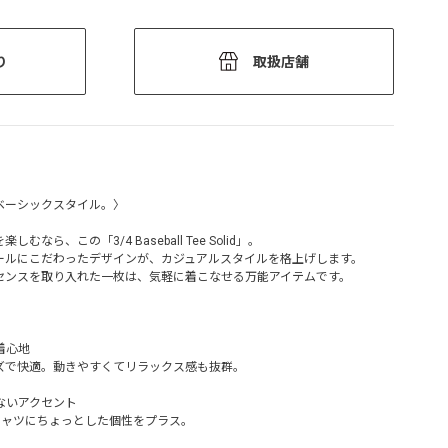
り
取扱店舗
ベーシックスタイル。〉
ら、この「3/4 Baseball Tee Solid」。
ールにこだわったデザインが、カジュアルスタイルを格上げします。
センスを取り入れた一枚は、気軽に着こなせる万能アイテムです。
着心地
ズで快適。動きやすくてリラックス感も抜群。
ないアクセント
シャツにちょっとした個性をプラス。