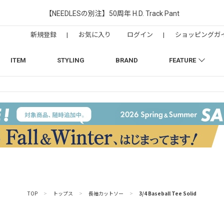
【NEEDLESの別注】50周年 H.D. Track Pant
新規登録
|
お気に入り
ログイン
|
ショッピングガ
ITEM
STYLING
BRAND
FEATURE
TOP
>
トップス
>
長袖カットソー
>
3/4 Baseball Tee Solid