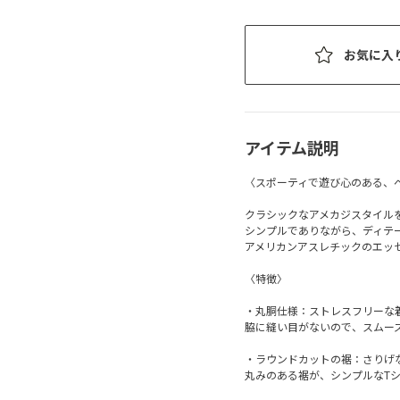
お気に入
アイテム説明
〈スポーティで遊び心のある、
クラシックなアメカジスタイルを楽しむな
シンプルでありながら、ディテ
アメリカンアスレチックのエッ
〈特徴〉
・丸胴仕様：ストレスフリーな
脇に縫い目がないので、スムー
・ラウンドカットの裾：さりげ
丸みのある裾が、シンプルなT