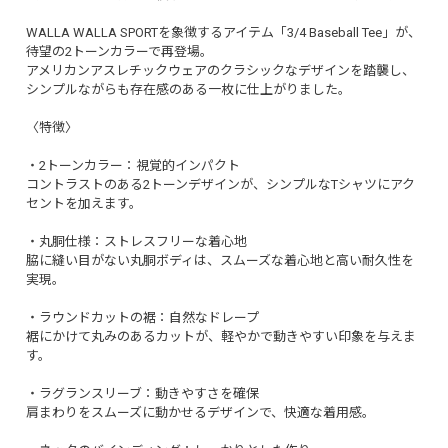
WALLA WALLA SPORTを象徴するアイテム「3/4 Baseball Tee」が、
待望の2トーンカラーで再登場。
アメリカンアスレチックウェアのクラシックなデザインを踏襲し、
シンプルながらも存在感のある一枚に仕上がりました。
〈特徴〉
・2トーンカラー：視覚的インパクト
コントラストのある2トーンデザインが、シンプルなTシャツにアク
セントを加えます。
・丸胴仕様：ストレスフリーな着心地
脇に縫い目がない丸胴ボディは、スムーズな着心地と高い耐久性を
実現。
・ラウンドカットの裾：自然なドレープ
裾にかけて丸みのあるカットが、軽やかで動きやすい印象を与えま
す。
・ラグランスリーブ：動きやすさを確保
肩まわりをスムーズに動かせるデザインで、快適な着用感。