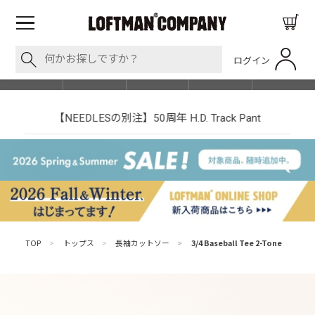
ログイン
BLOG
ITEM
BRAND
EVENT
SHOP LIST
【NEEDLESの別注】50周年 H.D. Track Pant
TOP
>
トップス
>
長袖カットソー
>
3/4 Baseball Tee 2-Tone