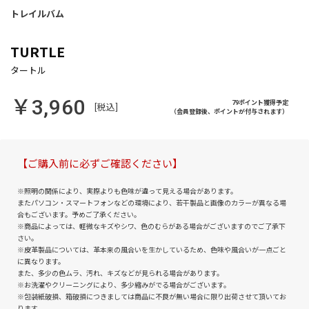
TURTLE
￥3,960
79ポイント獲得予定
[税込]
（会員登録後、ポイントが付与されます）
【ご購入前に必ずご確認ください】
※照明の関係により、実際よりも色味が違って見える場合があります。
またパソコン・スマートフォンなどの環境により、若干製品と画像のカラーが異なる場
合もございます。予めご了承ください。
※商品によっては、軽微なキズやシワ、色のむらがある場合がございますのでご了承下
さい。
※皮革製品については、革本来の風合いを生かしているため、色味や風合いが一点ごと
に異なります。
また、多少の色ムラ、汚れ、キズなどが見られる場合があります。
※お洗濯やクリーニングにより、多少縮みがでる場合がございます。
※包装紙破損、箱破損につきましては商品に不良が無い場合に限り出荷させて頂いてお
ります。