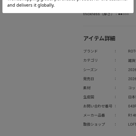
Season: Spring, Summer
thickness（厚さ）：●●○○○
アイテム詳細
ブランド
ROT
雑貨
カテゴリ
シーズン
202
発売日
2026
素材
コッ
生産国
日本
お問い合わせ番号
043
メーカー品番
R14
取扱ショップ
LOF