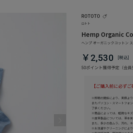
ROTOTO
Hemp Organic Cot
￥2,530
50ポイント獲得予定（会
【ご購入前に必ずご
※照明の関係により、実際より
またパソコン・スマートフォン
了承ください。
※商品によっては、軽微なキズ
※皮革製品については、革本来
また、多少の色ムラ、汚れ、キ
※お洗濯やクリーニングにより