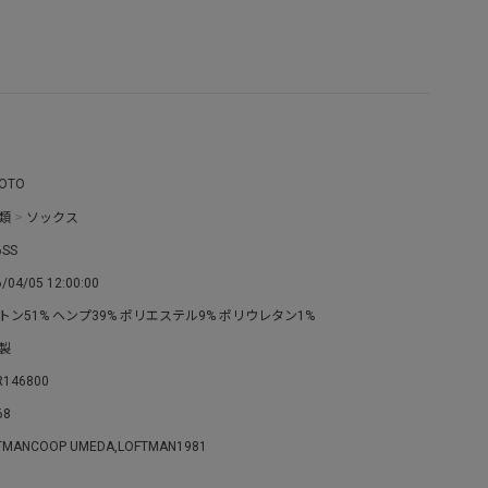
OTO
類
>
ソックス
6SS
/04/05 12:00:00
トン51% ヘンプ39% ポリエステル9% ポリウレタン1%
製
R146800
68
TMANCOOP UMEDA,LOFTMAN1981