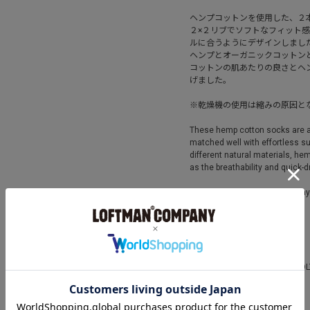
ヘンプコットンを使用した、２
２×２リブでソフトなフィット
ルに合うようにデザインしまし
ヘンプとオーガニックコットン
コットンの肌あたりの良さとヘ
げました。
※乾燥機の使用は縮みの原因と
These hemp cotton socks are ac
matched well with effortless s
different natural materials, he
as the breathability and quick-d
* Avoid tumble drying, as it ma
ITEM NUMBER
R1468
MATERIAL
51%COTTON, 39%HEMP, 9%POL
COUNTRY OF ORIGIN
Japan