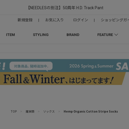
【NEEDLESの別注】50周年 H.D. Track Pant
新規登録
|
お気に入り
ログイン
|
ショッピングガ
ITEM
STYLING
BRAND
FEATURE
TOP
>
雑貨類
>
ソックス
>
Hemp Organic Cotton Stripe Socks