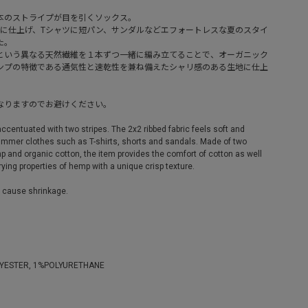
本のストライプが目を引くソックス。
感に仕上げ、Tシャツに短パン、サンダルなどエフォートレスな夏のスタイ
た。
という異なる天然繊維を１本ずつ一緒に編み立てることで、オーガニック
ンプの特徴である通気性と速乾性を兼ね備えたシャリ感のある生地に仕上
なりますのでお避けください。
centuated with two stripes. The 2x2 ribbed fabric feels soft and
ummer clothes such as T-shirts, shorts and sandals. Made of two
mp and organic cotton, the item provides the comfort of cotton as well
rying properties of hemp with a unique crisp texture.
y cause shrinkage.
YESTER, 1%POLYURETHANE