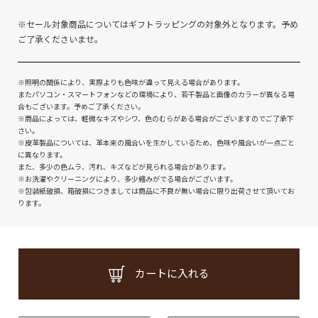
※セール対象商品についてはギフトラッピングの対象外となります。予め
ご了承くださいませ。
※照明の関係により、実際よりも色味が違って見える場合があります。
またパソコン・スマートフォンなどの環境により、若干製品と画像のカラーが異なる場
合もございます。予めご了承ください。
※商品によっては、軽微なキズやシワ、色のむらがある場合がございますのでご了承下
さい。
※皮革製品については、革本来の風合いを生かしているため、色味や風合いが一点ごと
に異なります。
また、多少の色ムラ、汚れ、キズなどが見られる場合があります。
※お洗濯やクリーニングにより、多少縮みがでる場合がございます。
※包装紙破損、箱破損につきましては商品に不良が無い場合に限り出荷させて頂いてお
ります。
カートに入れる