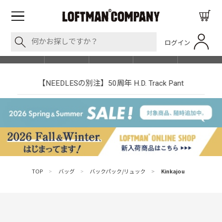
ログイン
BLOG
ITEM
BRAND
EVENT
SHOP LIST
【NEEDLESの別注】50周年 H.D. Track Pant
TOP
>
バッグ
>
バックパック/リュック
>
Kinkajou