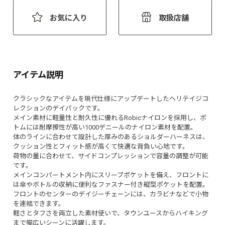
お気に入り
取扱店舗
アイテム説明
クラシックなアイテムを現代仕様にアップデートしたヘリテイジコ
レクションのデイパックです。
メイン素材に軽量性と耐久性に優れるRobicナイロンを採用し、ボ
トムには耐摩擦性が高い1000デニールのナイロン素材を配置。
体のラインに合わせて設計した厚みのあるショルダーハーネスは、
クッション性とフィット感が高くて快適な背負い心地です。
荷物の量に合わせて、サイドコンプレッションで容量の調整が可能
です。
メインコンパートメント内にスリーブポケットを備え、フロントに
は傘やボトルの収納に便利なファスナー付き縦型ポケットを配置。
フロントのセンターのデイジーチェーンには、カラビナなどで小物
を連結できます。
軽さとタフさを両立した素材使いで、タウンユースからハイキング
まで幅広いシーンに活躍します。