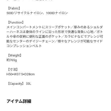
【Fabric】
500Dリサイクルナイロン、1000Dナイロン
【Function】
メインコンパートメントにスリーブポケット／厚みのあるショルダ
ーハーネスは身体のラインに沿った形状で快適な背負い心地／ボト
ルや傘の収納に便利な正面のポケット／カラビナなどでアレンジ可
能なセンターのデイジーチェーン／様々なアレンジが可能なサイド
コンプレッションベルト
【Weight】
約765g
【寸法】
H50×W37.5×D28cm
【Capacity】 33L
アイテム詳細