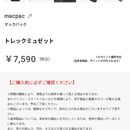
macpac
トレックミュゼット
￥7,590
151ポイント獲得予定
[税込]
（会員登録後、ポイントが付与されます）
【ご購入前に必ずご確認ください】
※照明の関係により、実際よりも色味が違って見える場合があります。
またパソコン・スマートフォンなどの環境により、若干製品と画像のカラーが異なる場
合もございます。予めご了承ください。
※商品によっては、軽微なキズやシワ、色のむらがある場合がございますのでご了承下
さい。
※皮革製品については、革本来の風合いを生かしているため、色味や風合いが一点ごと
に異なります。
また、多少の色ムラ、汚れ、キズなどが見られる場合があります。