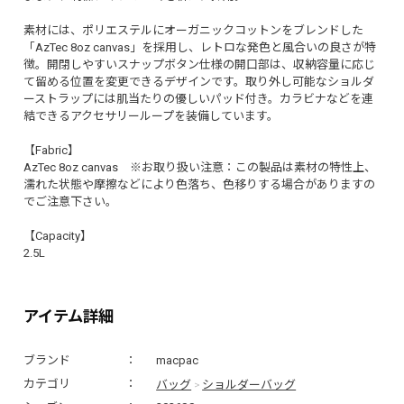
素材には、ポリエステルにオーガニックコットンをブレンドした
「AzTec 8oz canvas」を採用し、レトロな発色と風合いの良さが特
徴。開閉しやすいスナップボタン仕様の開口部は、収納容量に応じ
て留める位置を変更できるデザインです。取り外し可能なショルダ
ーストラップには肌当たりの優しいパッド付き。カラビナなどを連
結できるアクセサリーループを装備しています。
【Fabric】
AzTec 8oz canvas ※お取り扱い注意：この製品は素材の特性上、
濡れた状態や摩擦などにより色落ち、色移りする場合がありますの
でご注意下さい。
【Capacity】
2.5L
アイテム詳細
ブランド
macpac
バッグ
ショルダーバッグ
カテゴリ
>