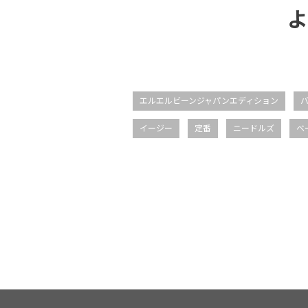
よ
エルエルビーンジャパンエディション
イージー
定番
ニードルズ
ベ