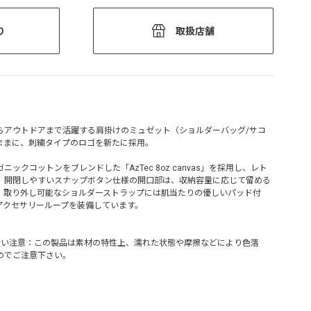
り
取扱店舗
らアウトドアまで活躍する肩掛けのミュゼット（ショルダーバッグ/サコ
ままに、刺繍タイプのロゴを新たに採用。
ックコットンをブレンドした「AzTec 8oz canvas」を採用し、レト
。開閉しやすいスナップボタン仕様の開口部は、収納容量に応じて留める
。取り外し可能なショルダーストラップには肌当たりの優しいパッド付
アクセサリーループを装備しています。
 ※お取り扱い注意：この製品は素材の特性上、濡れた状態や摩擦などにより色落
のでご注意下さい。