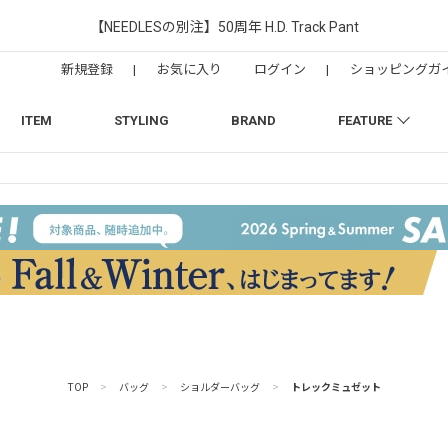
【NEEDLESの別注】50周年 H.D. Track Pant
新規登録
|
お気に入り
ログイン
|
ショッピングガ
ITEM
STYLING
BRAND
FEATURE
TOP
>
バッグ
>
ショルダーバッグ
>
トレックミュゼット