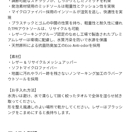
・調節可能なストラップが、しっかりとしたフィットを約束
・発泡素材使用のミッドソールは軽量性とクッション性を実現
・マイクロファイバー採用のインソールが湿気を逃し、快適性を実
現
・プラスチックとゴムの中間の性質を持ち、軽量性と耐久性に優れ
たTPRアウトソールは、リサイクルも可能
・レザーワーキンググループ認定のなめし工場で製造されたプレミ
アムレザーは環境に配慮し、水質汚染を防いで水源を保護
・天然原料による抗菌防臭加工のEco Anti-odorを採用
【素材】
・レザー & リサイクルメッシュアッパー
・ソフトマイクロファイバー
・地面に汚れやラバー跡を残さないノンマーキング加工のラバーア
ウトソールを採用
【お手入れ方法】
水洗いは避け、水で濡らして固く絞ったタオルで全体を湿らせ拭き
取ってください。
形を整え風通しのよい場所で乾かしてください。レザーはブラッシ
ングをこまめにすると長持ちします。