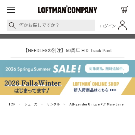
ログイン
BLOG
ITEM
BRAND
EVENT
SHOP LIST
【NEEDLESの別注】50周年 H.D. Track Pant
TOP
>
シューズ
>
サンダル
>
All-gender Unique PLT Mary Jane