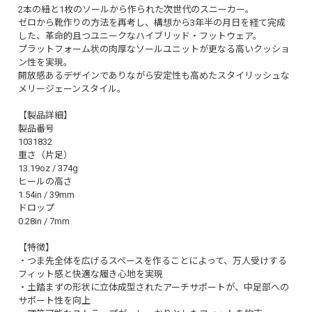
2本の紐と1枚のソールから作られた次世代のスニーカー。
ゼロから靴作りの方法を再考し、構想から3年半の月日を経て完成
した、革命的且つユニークなハイブリッド・フットウェア。
プラットフォーム状の肉厚なソールユニットが更なる高いクッショ
ン性を実現。
開放感あるデザインでありながら安定性も高めたスタイリッシュな
メリージェーンスタイル。
【製品詳細】
製品番号
1031832
重さ（片足）
13.19oz / 374g
ヒールの高さ
1.54in / 39mm
ドロップ
0.28in / 7mm
【特徴】
・つま先全体を広げるスペースを作ることによって、万人受けする
フィット感と快適な履き心地を実現
・土踏まずの形状に立体成型されたアーチサポートが、中足部への
サポート性を向上