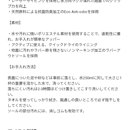
・レーザーサイピングを採用し多方向ラグが濡れた路面でのグリッ
プ力を向上
・天然原料による抗菌防臭加工のEco Anti-odorを採用
【素材】
・水や汚れに強いポリエステル素材を使用することで、速乾性に優
れ、お手入れが簡単なアッパー
・アクティブに使える、クイックドライのライニング
・地面に汚れやラバー跡を残さないノンマーキング加工のラバーア
ウトソールを採用
【お手入れ方法】
表面についた泥や砂などは事前に落とし、水250mlに対して大さじ1
杯の重曹を溶かした水で、洗ってください。
落ちにくい汚れは2-3時間ほどつけ置きしてこすり洗いしてくださ
い。
タオルを使ってしっかり拭き、風通しの良いところで必ず陰干しを
してください。
ソールの部分汚れには、消しゴムも有効です。