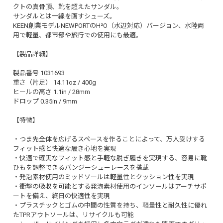
クトの真骨頂、靴を超えたサンダル。
サンダルとは一線を画すシューズ。
KEEN創業モデルNEWPORTのH²O（水辺対応）バージョン、水陸両
用で軽量、都市部や旅行での使用にも最適。
【製品詳細】
製品番号 1031693
重さ（片足） 14.11oz / 400g
ヒールの高さ 1.1in / 28mm
ドロップ 0.35in / 9mm
【特徴】
・つま先全体を広げるスペースを作ることによって、万人受けする
フィット感と快適な履き心地を実現
・快適で確実なフィット感と手軽な脱ぎ履きを実現する、容易に靴
ひもを調整できるバンジーシューレースを搭載
・発泡素材使用のミッドソールは軽量性とクッション性を実現
・衝撃の吸収を可能とする発泡素材使用のインソールはアーチサポ
ートを備え、終日の快適性を実現
・プラスチックとゴムの中間の性質を持ち、軽量性と耐久性に優れ
たTPRアウトソールは、リサイクルも可能