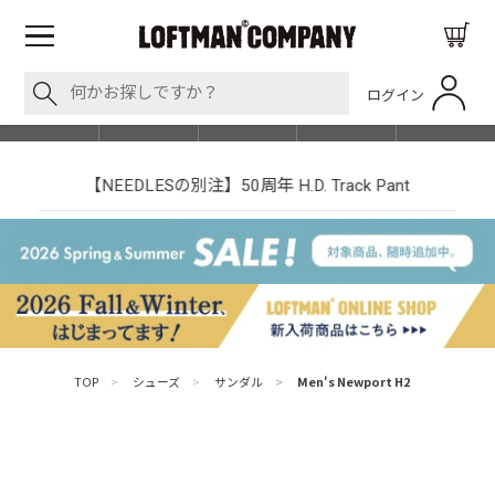
ログイン
BLOG
ITEM
BRAND
EVENT
SHOP LIST
【NEEDLESの別注】50周年 H.D. Track Pant
TOP
>
シューズ
>
サンダル
>
Men's Newport H2