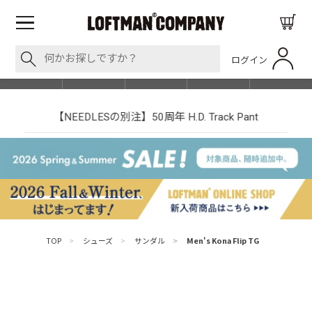
ログイン
BLOG
ITEM
BRAND
EVENT
SHOP LIST
【NEEDLESの別注】50周年 H.D. Track Pant
TOP
>
シューズ
>
サンダル
>
Men's Kona Flip TG