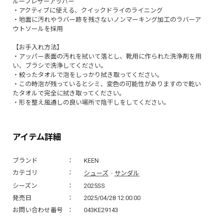
ルーフレザーアッパー
・アクティブに使える、クイックドライのライニング
・地面に汚れやラバー跡を残さないノンマーキング加工のラバーア
ウトソールを採用
【お手入れ方法】
・アッパー表面の汚れを拭いて落とし、靴用に作られた洗浄剤を用
い、ブラシで洗浄してください。
・絞ったタオルで泡をしっかり拭き取ってください。
・この時泡が残っているとシミ、変色の可能性がありますので乾い
たタオルで完全に拭き取ってください。
・形を整え風通しの良い場所で陰干しをしてください。
アイテム詳細
ブランド
KEEN
シューズ
サンダル
カテゴリ
>
シーズン
2025SS
発売日
2025/04/28 12:00:00
お問い合わせ番号
043KE29143