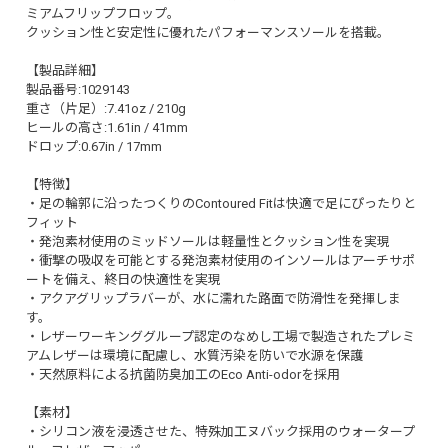
ミアムフリップフロップ。
クッション性と安定性に優れたパフォーマンスソールを搭載。
【製品詳細】
製品番号:1029143
重さ（片足）:7.41oz / 210g
ヒールの高さ:1.61in / 41mm
ドロップ:0.67in / 17mm
【特徴】
・足の輪郭に沿ったつくりのContoured Fitは快適で足にぴったりと
フィット
・発泡素材使用のミッドソールは軽量性とクッション性を実現
・衝撃の吸収を可能とする発泡素材使用のインソールはアーチサポ
ートを備え、終日の快適性を実現
・アクアグリップラバーが、水に濡れた路面で防滑性を発揮しま
す。
・レザーワーキンググループ認定のなめし工場で製造されたプレミ
アムレザーは環境に配慮し、水質汚染を防いで水源を保護
・天然原料による抗菌防臭加工のEco Anti-odorを採用
【素材】
・シリコン液を浸透させた、特殊加工ヌバック採用のウォータープ