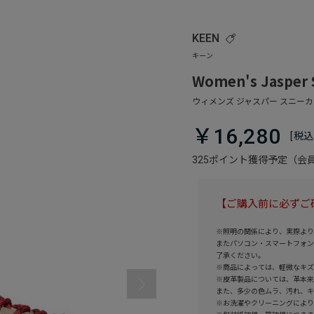
KEEN
Women's Jasper 
￥16,280
325ポイント獲得予定（
【ご購入前に必ずご
※照明の関係により、実際より
またパソコン・スマートフォン
了承ください。
※商品によっては、軽微なキズ
※皮革製品については、革本来
また、多少の色ムラ、汚れ、キ
※お洗濯やクリーニングにより