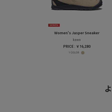
WOMEN
Women's Jasper Sneaker
keen
PRICE : ￥16,280
1
COLOR
よ