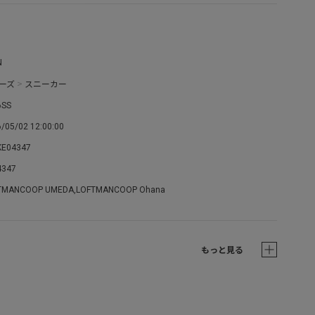
N
ーズ
>
スニーカー
6SS
/05/02 12:00:00
KE04347
4347
TMANCOOP UMEDA,LOFTMANCOOP Ohana
もっと見る