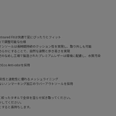
oured Fitは快適で足にぴったりとフィット
スで調整可能な仕様
インソールは長時間持続のクッション性を実現し、取り外しも可能
めらかにすることで、自然な姿勢と歩き易さを実現
定のなめし工場で製造されたプレミアムレザーは環境に配慮し、水質汚染
 Anti-odorを採用
通気性と速乾性に優れるメッシュライニング
ないノンマーキング加工のラバーアウトソールを採用
く絞ったタオルで全体を湿らせ拭き取ってください。
かしてください。
にすると長持ちします。