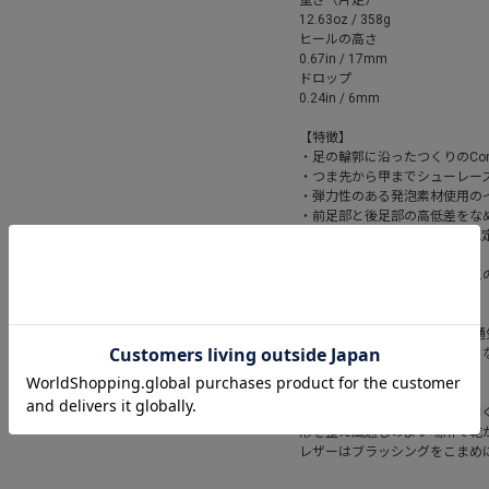
重さ（片足）
12.63oz / 358g
ヒールの高さ
0.67in / 17mm
ドロップ
0.24in / 6mm
【特徴】
・足の輪郭に沿ったつくりのCont
・つま先から甲までシューレー
・弾力性のある発泡素材使用の
・前足部と後足部の高低差をな
・レザーワーキンググループ認
を防いで水源を保護
・天然原料による抗菌防臭加工のEco
【素材】
・スエードのアッパー ・高い
・地面に汚れやラバー跡を残さ
【お手入れ方法】
水洗いは避け、水で濡らして固
形を整え風通しのよい場所で乾
レザーはブラッシングをこまめ