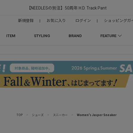
【NEEDLESの別注】50周年 H.D. Track Pant
新規登録
|
お気に入り
ログイン
|
ショッピングガ
ITEM
STYLING
BRAND
FEATURE
TOP
>
シューズ
>
スニーカー
>
Women's Jasper Sneaker