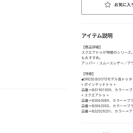
お気に入
アイテム説明
【商品詳細】
スクエアトゥが特徴のシリーズ
もおすすめ。
アッパー：スムースレザー／アウ
【特徴】
■DRESS BOOTSモデル各トゥ
< ポインテッドトゥ >
品番＝BS1901009、カラー＝
< スクエアトゥ >
品番＝BS063089、カラー＝ブ
品番＝BS062050、カラー＝ブ
品番＝BS2029251、カラー