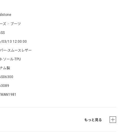
dstone
ーズ
>
ブーツ
6SS
/03/13 12:00:00
パー-スムースレザー
トソール-TPU
ナム製
BS06300
63089
TMAN1981
もっと見る