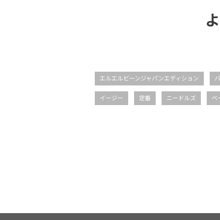
よ
エルエルビーンジャパンエディション
イージー
定番
ニードルズ
ベ