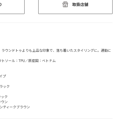
り
取扱店舗
。ラウンドトゥよりも上品な印象で、落ち着いたスタイリングに。通勤に
トソール：TPU／原産国：ベトナム
タイプ
ブラック
ラック
ラウン
＝アンティークブラウン