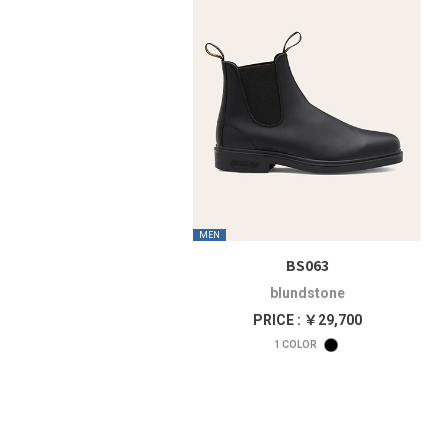
MEN
BS063
blundstone
PRICE : ￥29,700
1
COLOR