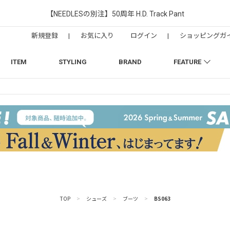
【NEEDLESの別注】50周年 H.D. Track Pant
新規登録
|
お気に入り
ログイン
|
ショッピングガ
ITEM
STYLING
BRAND
FEATURE
TOP
>
シューズ
>
ブーツ
>
BS063