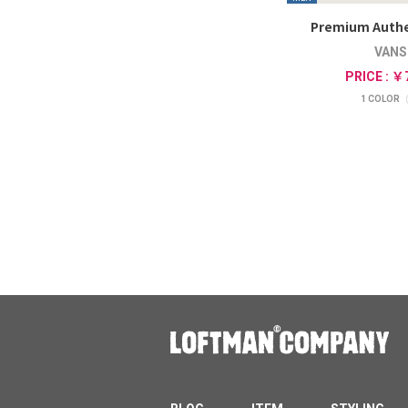
Premium Authe
VANS
PRICE : ￥
1
COLOR