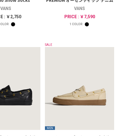
 No Show Socks
PREMIUM オーセンティック デニム
VANS
VANS
E : ￥2,750
PRICE : ￥7,590
OLOR
1
COLOR
SALE
MEN