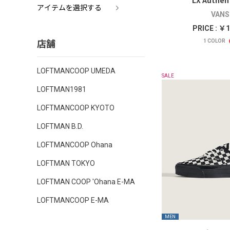
LX Authent
アイテムを選択する
VANS
PRICE : ￥1
店舗
1
COLOR
LOFTMANCOOP UMEDA
SALE
LOFTMAN1981
LOFTMANCOOP KYOTO
LOFTMAN B.D.
LOFTMANCOOP Ohana
LOFTMAN TOKYO
LOFTMAN COOP 'Ohana E-MA
LOFTMANCOOP E-MA
MEN