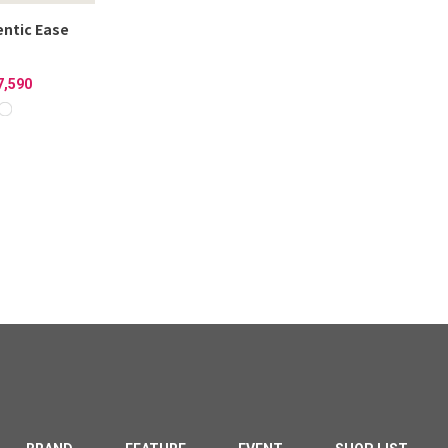
ntic Ease
7,590