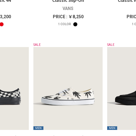
ic 44
Classic Slip-On
Classic
VANS
3,200
PRICE : ￥8,250
PRIC
1
COLOR
1
C
SALE
SALE
MEN
MEN