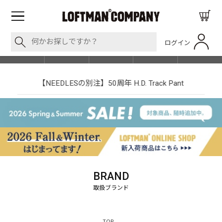
ログイン
BLOG
ITEM
BRAND
EVENT
SHOP LIST
【NEEDLESの別注】50周年 H.D. Track Pant
BRAND
TOP