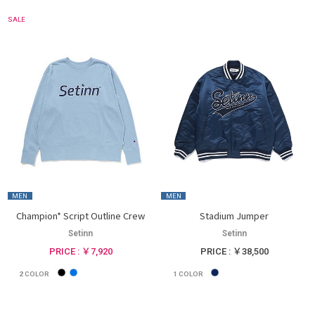
SALE
MEN
MEN
Champion* Script Outline Crew
Stadium Jumper
Setinn
Setinn
PRICE : ￥7,920
PRICE : ￥38,500
2
COLOR
1
COLOR