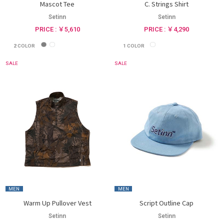
Mascot Tee
C. Strings Shirt
Setinn
Setinn
PRICE : ￥5,610
PRICE : ￥4,290
2
COLOR
1
COLOR
SALE
SALE
MEN
MEN
Warm Up Pullover Vest
Script Outline Cap
Setinn
Setinn