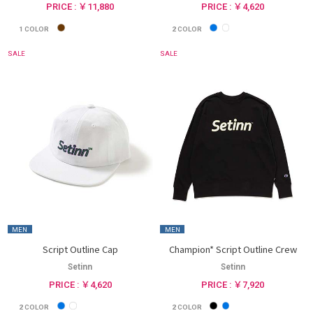
PRICE : ￥11,880
PRICE : ￥4,620
1
COLOR
2
COLOR
SALE
SALE
MEN
MEN
Script Outline Cap
Champion* Script Outline Crew
Setinn
Setinn
PRICE : ￥4,620
PRICE : ￥7,920
2
COLOR
2
COLOR