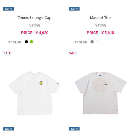
MEN
MEN
Tennis Lounge Cap
Mascot Tee
Setinn
Setinn
PRICE : ￥4,620
PRICE : ￥5,610
2
COLOR
2
COLOR
SALE
SALE
MEN
MEN