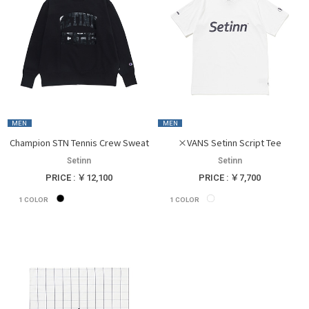
MEN
MEN
Champion STN Tennis Crew Sweat
×VANS Setinn Script Tee
Setinn
Setinn
PRICE : ￥12,100
PRICE : ￥7,700
1
COLOR
1
COLOR