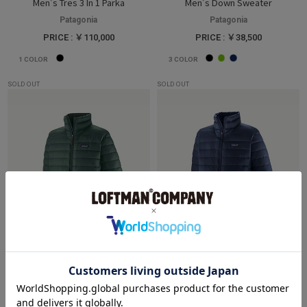
Men's Tres 3 In 1 Parka
Men's Down Sweater
Patagonia
Patagonia
PRICE : ￥110,000
PRICE : ￥38,500
1
COLOR
3
COLOR
SOLD OUT
SOLD OUT
MEN
MEN
Men's Down Sweater
Men's Down Sweater
Patagonia
Patagonia