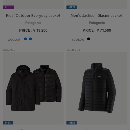
KIDS
MEN
Kids' Outdoor Everyday Jacket
Men's Jackson Glacier Jacket
Patagonia
Patagonia
PRICE : ￥13,200
PRICE : ￥71,500
2
COLOR
1
COLOR
SOLD OUT
SOLD OUT
MEN
MEN