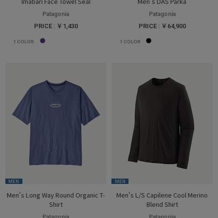
Imabari Face Towel Seal
Men's DAS Parka
Patagonia
Patagonia
PRICE : ￥1,430
PRICE : ￥64,900
1
COLOR
1
COLOR
MEN
MEN
Men's Long Way Round Organic T-
Men's L/S Capilene Cool Merino
Shirt
Blend Shirt
Patagonia
Patagonia