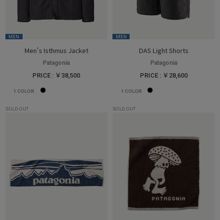
MEN
MEN
Men's Isthmus Jacket
DAS Light Shorts
Patagonia
Patagonia
PRICE : ￥38,500
PRICE : ￥28,600
1
COLOR
1
COLOR
SOLD OUT
SOLD OUT