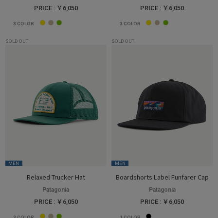
PRICE : ￥6,050
PRICE : ￥6,050
3
COLOR
3
COLOR
SOLD OUT
SOLD OUT
MEN
MEN
Relaxed Trucker Hat
Boardshorts Label Funfarer Cap
Patagonia
Patagonia
PRICE : ￥6,050
PRICE : ￥6,050
3
COLOR
1
COLOR