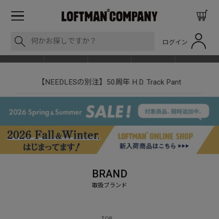
ログイン
BLOG
ITEM
BRAND
EVENT
SHOP LIST
【NEEDLESの別注】50周年 H.D. Track Pant
BRAND
TOP