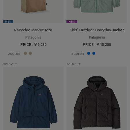
MEN
KIDS
Recycled Market Tote
Kids' Outdoor Everyday Jacket
Patagonia
Patagonia
PRICE : ￥6,930
PRICE : ￥13,200
2
COLOR
2
COLOR
SOLD OUT
SOLD OUT