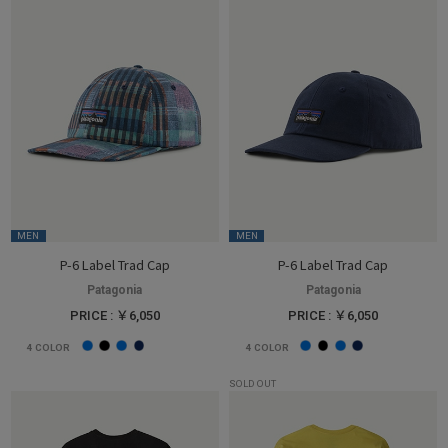
MEN
MEN
P-6 Label Trad Cap
P-6 Label Trad Cap
Patagonia
Patagonia
PRICE : ￥6,050
PRICE : ￥6,050
4
COLOR
4
COLOR
SOLD OUT