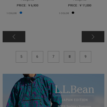
PRICE : ￥6,930
PRICE : ￥11,000
1
COLOR
1
COLOR
5
6
7
8
9