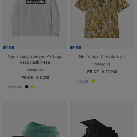
MEN
MEN
Men's Long-Sleeved P-6 Logo
Men's Tidal Threads Shirt
Responsibili-Tee
Patagonia
Patagonia
PRICE : ￥20,900
PRICE : ￥8,250
1
COLOR
3
COLOR