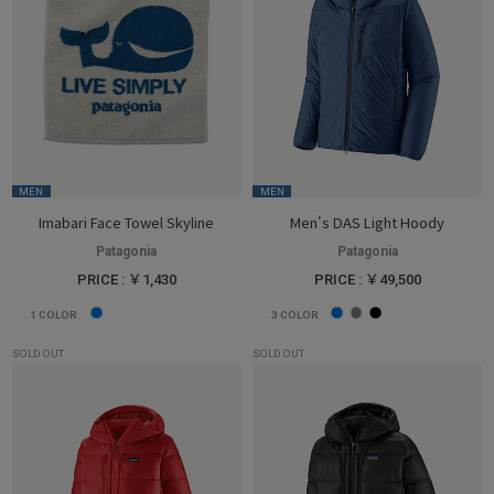
MEN
MEN
Imabari Face Towel Skyline
Men's DAS Light Hoody
Patagonia
Patagonia
PRICE : ￥1,430
PRICE : ￥49,500
1
COLOR
3
COLOR
SOLD OUT
SOLD OUT