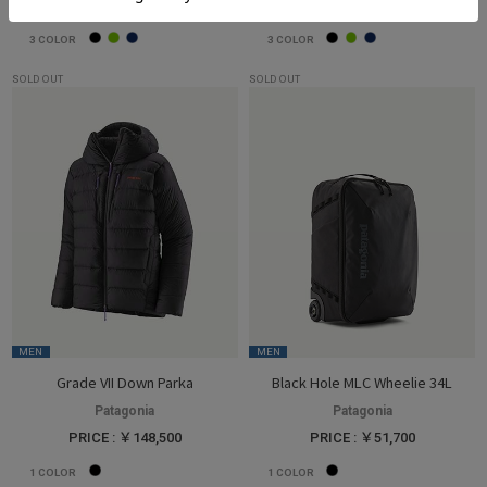
PRICE : ￥38,500
PRICE : ￥38,500
3
COLOR
3
COLOR
SOLD OUT
SOLD OUT
MEN
MEN
Grade VII Down Parka
Black Hole MLC Wheelie 34L
Patagonia
Patagonia
PRICE : ￥148,500
PRICE : ￥51,700
1
COLOR
1
COLOR