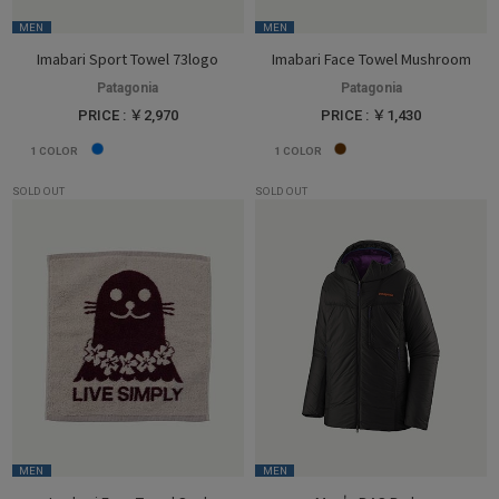
MEN
MEN
Imabari Sport Towel 73logo
Imabari Face Towel Mushroom
Patagonia
Patagonia
PRICE : ￥2,970
PRICE : ￥1,430
1
COLOR
1
COLOR
SOLD OUT
SOLD OUT
MEN
MEN