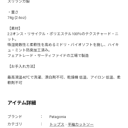
スリランカ製
・重さ
74g (2.6oz)
【素材】
2.2オンス・リサイクル・ポリエステル100％のテクスチャード・ニ
ット。
吸湿発散性と柔軟性を高めるミドリ・バイオソフトを施し、ハイキ
ュ・ミント防臭加工済み。
フェアトレード・サーティファイドの工場で製造
【お手入れ方法】
最高液温40℃で洗濯、漂白剤不可、乾燥機 低温、アイロン 低温、柔
軟剤不可
アイテム詳細
ブランド
Patagonia
トップス
半袖カットソー
カテゴリ
>