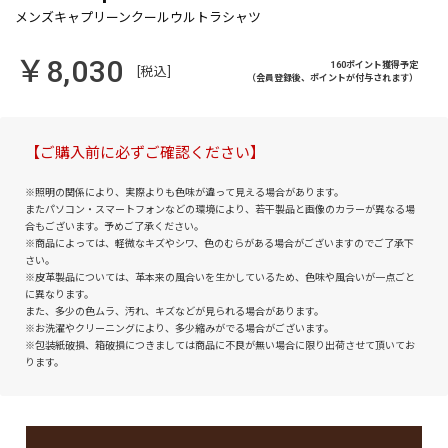
￥8,030
160ポイント獲得予定
[税込]
（会員登録後、ポイントが付与されます）
【ご購入前に必ずご確認ください】
※照明の関係により、実際よりも色味が違って見える場合があります。
またパソコン・スマートフォンなどの環境により、若干製品と画像のカラーが異なる場
合もございます。予めご了承ください。
※商品によっては、軽微なキズやシワ、色のむらがある場合がございますのでご了承下
さい。
※皮革製品については、革本来の風合いを生かしているため、色味や風合いが一点ごと
に異なります。
また、多少の色ムラ、汚れ、キズなどが見られる場合があります。
※お洗濯やクリーニングにより、多少縮みがでる場合がございます。
※包装紙破損、箱破損につきましては商品に不良が無い場合に限り出荷させて頂いてお
ります。