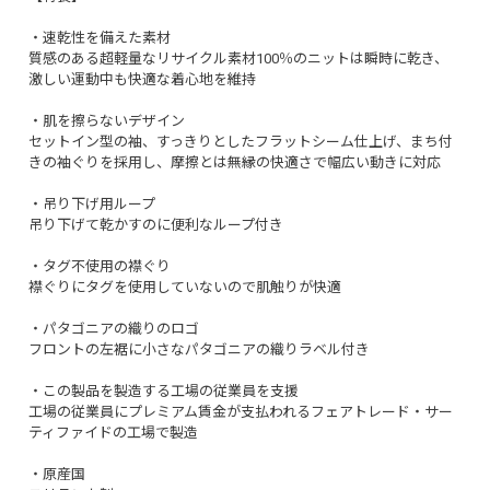
・速乾性を備えた素材
質感のある超軽量なリサイクル素材100％のニットは瞬時に乾き、
激しい運動中も快適な着心地を維持
・肌を擦らないデザイン
セットイン型の袖、すっきりとしたフラットシーム仕上げ、まち付
きの袖ぐりを採用し、摩擦とは無縁の快適さで幅広い動きに対応
・吊り下げ用ループ
吊り下げて乾かすのに便利なループ付き
・タグ不使用の襟ぐり
襟ぐりにタグを使用していないので肌触りが快適
・パタゴニアの織りのロゴ
フロントの左裾に小さなパタゴニアの織りラベル付き
・この製品を製造する工場の従業員を支援
工場の従業員にプレミアム賃金が支払われるフェアトレード・サー
ティファイドの工場で製造
・原産国