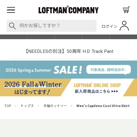
ログイン
BLOG
ITEM
BRAND
EVENT
SHOP LIST
【NEEDLESの別注】50周年 H.D. Track Pant
TOP
>
トップス
>
半袖カットソー
>
Men's Capilene Cool Ultra Shirt