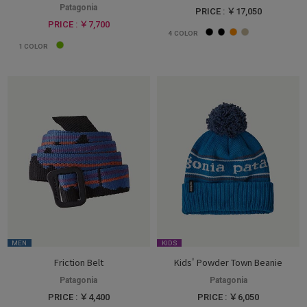
Patagonia
PRICE : ￥17,050
PRICE : ￥7,700
4
COLOR
1
COLOR
MEN
KIDS
Friction Belt
Kids' Powder Town Beanie
Patagonia
Patagonia
PRICE : ￥4,400
PRICE : ￥6,050