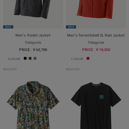
MEN
MEN
Men's Triolet Jacket
Men's Torrentshell 3L Rain Jacket
Patagonia
Patagonia
PRICE : ￥62,700
PRICE : ￥19,250
3
COLOR
1
COLOR
SOLD OUT
SOLD OUT