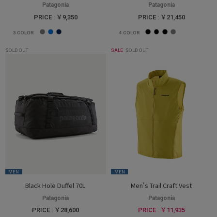
Patagonia
Patagonia
PRICE : ￥9,350
PRICE : ￥21,450
3
COLOR
4
COLOR
SOLD OUT
SALE
SOLD OUT
MEN
MEN
Black Hole Duffel 70L
Men's Trail Craft Vest
Patagonia
Patagonia
PRICE : ￥28,600
PRICE : ￥11,935