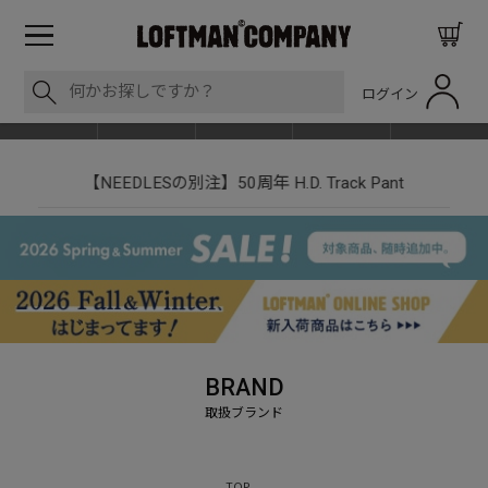
ログイン
BLOG
ITEM
BRAND
EVENT
SHOP LIST
【NEEDLESの別注】50周年 H.D. Track Pant
BRAND
TOP