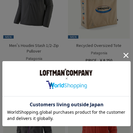
MEN
MEN
Men's Houdini Stash 1/2-Zip
Recycled Oversized Tote
Pullover
Patagonia
Patagonia
PRICE : ￥8,250
PRICE : ￥19,800
2
COLOR
2
COLOR
SOLD OUT
SALE