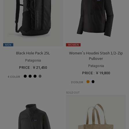
MEN
WOMEN
Black Hole Pack 25L
Women's Houdini Stash 1/2-Zip
Pullover
Patagonia
Patagonia
PRICE : ￥21,450
PRICE : ￥19,800
4
COLOR
2
COLOR
SOLD OUT