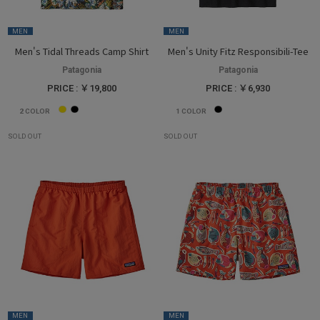
MEN
MEN
Men's Tidal Threads Camp Shirt
Men's Unity Fitz Responsibili-Tee
Patagonia
Patagonia
PRICE : ￥19,800
PRICE : ￥6,930
2
COLOR
1
COLOR
SOLD OUT
SOLD OUT
MEN
MEN