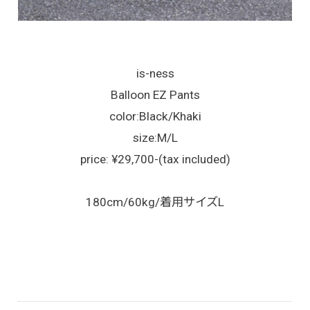
is-ness
Balloon EZ Pants
color:Black/Khaki
size:M/L
price: ¥29,700-(tax included)
180cm/60kg/着用サイズL