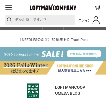
ログイン
BLOG
ITEM
BRAND
EVENT
SHOP LIST
【NEEDLESの別注】50周年 H.D. Track Pant
LOFTMANCOOP
UMEDA
BLOG