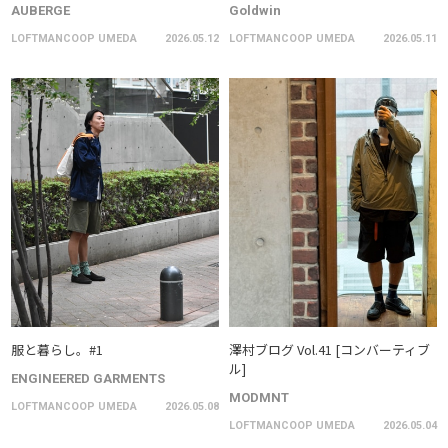
AUBERGE
Goldwin
LOFTMANCOOP UMEDA
2026.05.12
LOFTMANCOOP UMEDA
2026.05.11
服と暮らし。#1
澤村ブログ Vol.41 [コンバーティブ
ル]
ENGINEERED GARMENTS
MODMNT
LOFTMANCOOP UMEDA
2026.05.08
LOFTMANCOOP UMEDA
2026.05.04