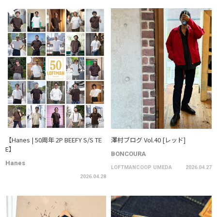
【Hanes | 50周年 2P BEEFY S/S TE
澤村ブログ Vol.40 [レッド]
E】
BONCOURA
Hanes
LOFTMANCOOP UMEDA
2026.04.27
2026.04.28