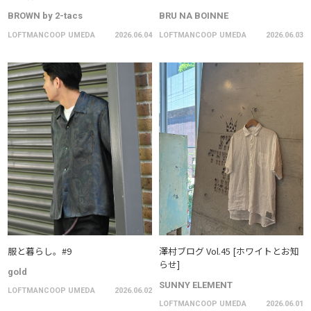
BROWN by 2-tacs
BRU NA BOINNE
LOFTMANCOOP UMEDA
2026.06.04
LOFTMANCOOP UMEDA
2026.06.03
服と暮らし。#9
澤村ブログ Vol.45 [ホワイトとお知
らせ]
gold
SUNNY ELEMENT
LOFTMANCOOP UMEDA
2026.06.02
LOFTMANCOOP UMEDA
2026.06.01