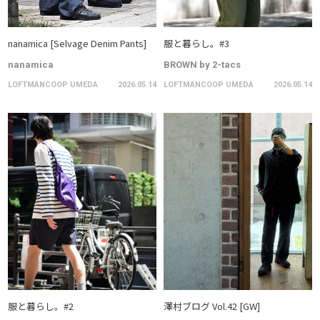
nanamica [Selvage Denim Pants]
服と暮らし。#3
nanamica
BROWN by 2-tacs
LOFTMANCOOP UMEDA
2026.05.14
LOFTMANCOOP UMEDA
2026.05.14
服と暮らし。#2
澤村ブログ Vol.42 [GW]