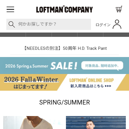
ログイン
BLOG
ITEM
BRAND
EVENT
SHOP LIST
【NEEDLESの別注】50周年 H.D. Track Pant
SPRING/SUMMER