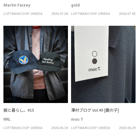
Martin Faizey
gold
LOFTMANCOOP UMEDA
2026.07.06
LOFTMANCOOP UMEDA
2026.07.05
服と暮らし。#15
澤村ブログ Vol.49 [鹿の子]
RRL
moc T
LOFTMANCOOP UMEDA
2026.06.30
LOFTMANCOOP UMEDA
2026.06.29