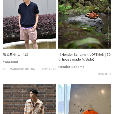
服と暮らし。#13
【Hender Scheme×LOFTMAN | 50
th house made ///slide】
Yonetomi
Hender Scheme
LOFTMANCOOP UMEDA
2026.06.21
2026.06.16