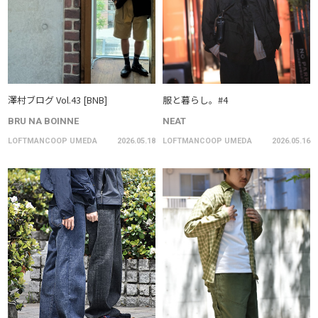
澤村ブログ Vol.43 [BNB]
服と暮らし。#4
BRU NA BOINNE
NEAT
LOFTMANCOOP UMEDA
2026.05.18
LOFTMANCOOP UMEDA
2026.05.16