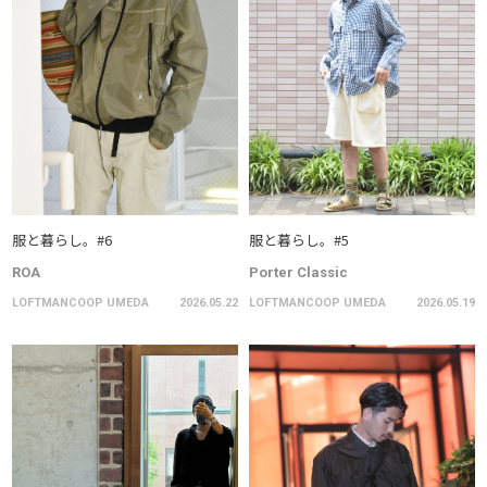
服と暮らし。#6
服と暮らし。#5
ROA
Porter Classic
LOFTMANCOOP UMEDA
2026.05.22
LOFTMANCOOP UMEDA
2026.05.19