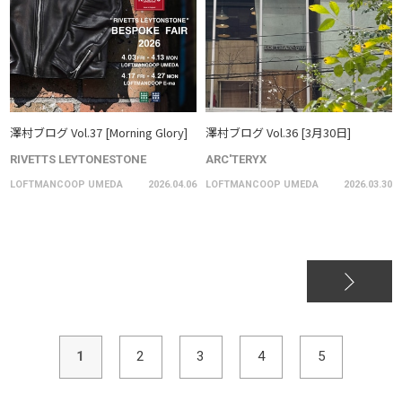
澤村ブログ Vol.37 [Morning Glory]
澤村ブログ Vol.36 [3月30日]
RIVETTS LEYTONESTONE
ARC'TERYX
LOFTMANCOOP UMEDA
2026.04.06
LOFTMANCOOP UMEDA
2026.03.30
1
2
3
4
5