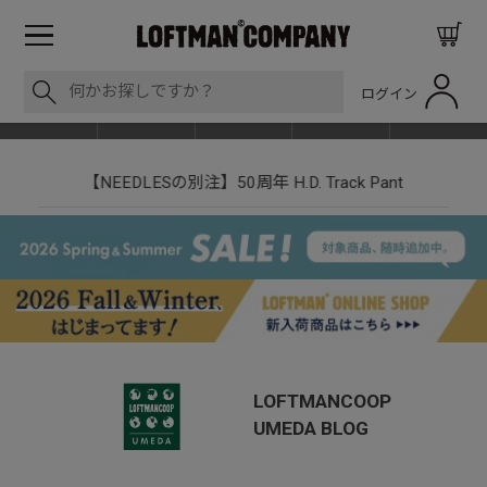
ログイン
BLOG
ITEM
BRAND
EVENT
SHOP LIST
【NEEDLESの別注】50周年 H.D. Track Pant
LOFTMANCOOP
UMEDA
BLOG