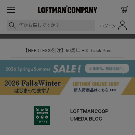
ログイン
BLOG
ITEM
BRAND
EVENT
SHOP LIST
【NEEDLESの別注】50周年 H.D. Track Pant
LOFTMANCOOP
UMEDA
BLOG