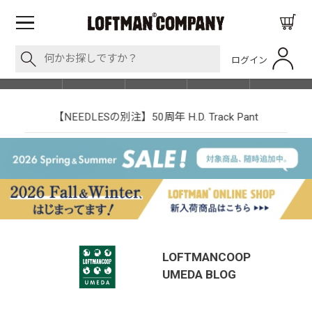
ログイン
BLOG
ITEM
BRAND
EVENT
SHOP LIST
【NEEDLESの別注】50周年 H.D. Track Pant
LOFTMANCOOP
UMEDA
BLOG