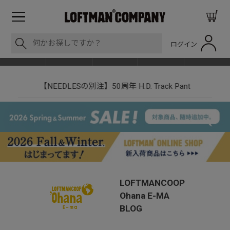
ログイン
BLOG
ITEM
BRAND
EVENT
SHOP LIST
【NEEDLESの別注】50周年 H.D. Track Pant
LOFTMANCOOP
Ohana E-MA
BLOG