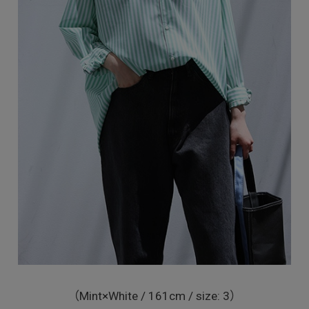
（Mint×White / 161cm / size: 3）