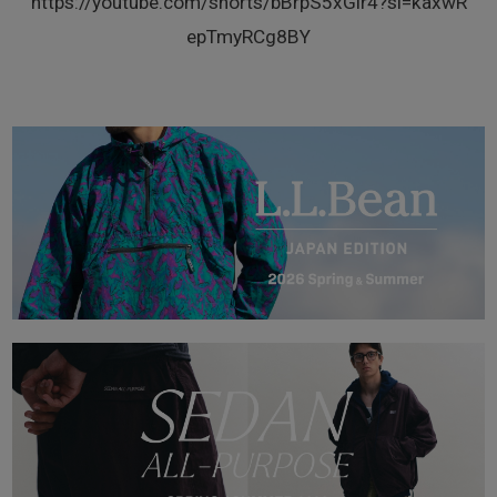
https://youtube.com/shorts/bBrpS5xGlr4?si=kaxwR
epTmyRCg8BY