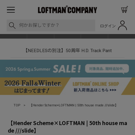
ログイン
BLOG
ITEM
BRAND
EVENT
SHOP LIST
【NEEDLESの別注】50周年 H.D. Track Pant
TOP
>
【Hender Scheme×LOFTMAN | 50th house made ///slide】
【Hender Scheme×LOFTMAN | 50th house ma
de ///slide】