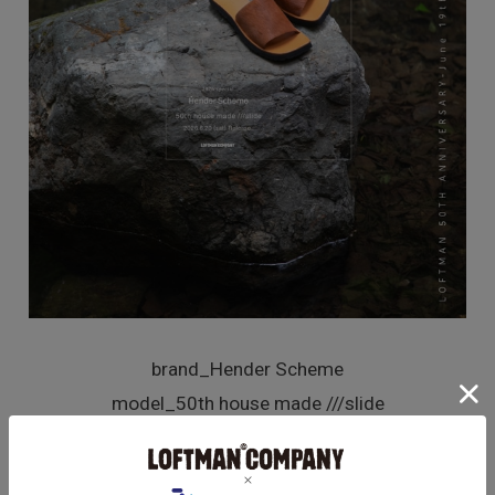
brand_Hender Scheme
model_50th house made ///slide
color_brown
size_1(23.0-23.5cm)/2(24.0-24.5cm)/3(25.0-25.5c