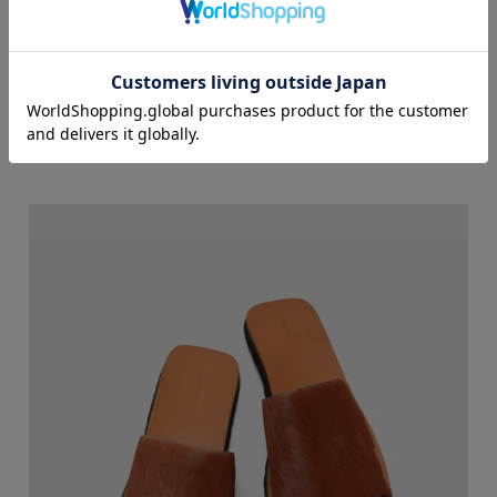
m)/4(26.0-26.5cm)/5(27.0-27.5cm)/6(28.0-28.5c
m)
sole_vibram EVA sole
price_50,600yen