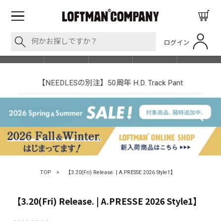
ログイン
BLOG
ITEM
BRAND
EVENT
SHOP LIST
【NEEDLESの別注】50周年 H.D. Track Pant
TOP
>
【3.20(Fri) Release. | A.PRESSE 2026 Style1】
【3.20(Fri) Release. | A.PRESSE 2026 Style1】