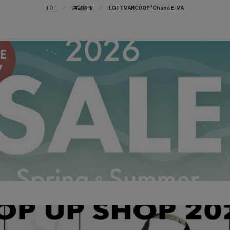
TOP
>
店舗情報
>
LOFTMANCOOP 'Ohana E-MA