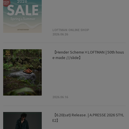
LOFTMAN ONLINE SHOP
2026.06.26
【Hender Scheme×LOFTMAN | 50th hous
e made ///slide】
2026.06.16
【6.20(sat) Release. | A.PRESSE 2026 STYL
E2】