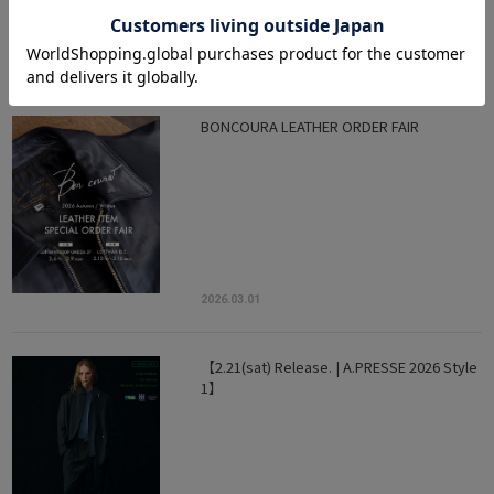
2026.03.02
BONCOURA LEATHER ORDER FAIR
2026.03.01
【2.21(sat) Release. | A.PRESSE 2026 Style
1】