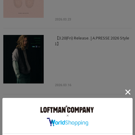
2026.03.23
【3.20(Fri) Release. | A.PRESSE 2026 Style
1】
2026.03.16
【3.7(sat) Release. | A.PRESSE 2026 Style
1】