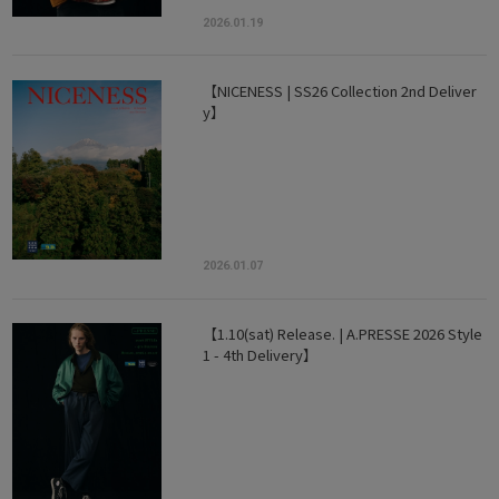
2026.01.19
【NICENESS | SS26 Collection 2nd Deliver
y】
2026.01.07
【1.10(sat) Release. | A.PRESSE 2026 Style
1 - 4th Delivery】