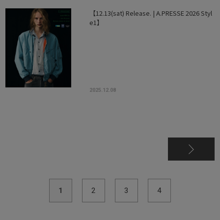
【12.13(sat) Release. | A.PRESSE 2026 Styl
e1】
2025.12.08
1
2
3
4