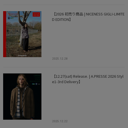
【2026 初売り商品 | NICENESS GIGLI-LIMITE
D EDITION】
2025.12.28
【12.27(sat) Release. | A.PRESSE 2026 Styl
e1-3rd Delivery】
2025.12.22