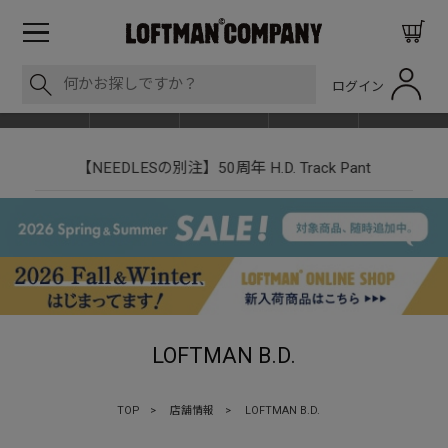
ログイン
BLOG
ITEM
BRAND
EVENT
SHOP LIST
【NEEDLESの別注】50周年 H.D. Track Pant
LOFTMAN B.D.
TOP
>
店舗情報
>
LOFTMAN B.D.