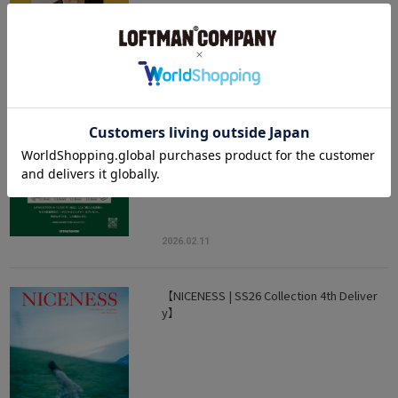
2026.02.14
【L.L.bean JAPAN EDITION | NOVELTY FAIR
2026】
2026.02.11
【NICENESS | SS26 Collection 4th Deliver
y】