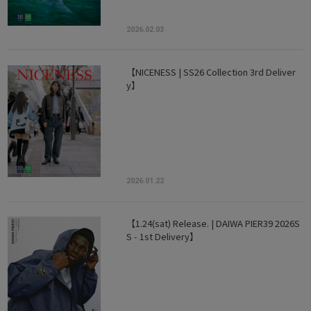
2026.02.03
【NICENESS | SS26 Collection 3rd Deliver
y】
2026.01.22
【1.24(sat) Release. | DAIWA PIER39 2026S
S - 1st Delivery】