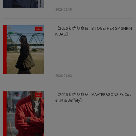
2026.01.18
【2026 初売り商品 | B:TOGETHER SP SHRIN
K BAG】
2026.01.02
【2026 初売り商品 | MAATEE&SONS Ex Cov
erall & Jeffely】