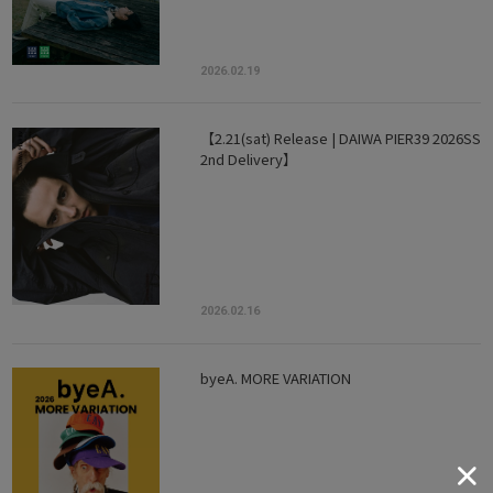
2026.02.19
【2.21(sat) Release | DAIWA PIER39 2026SS
2nd Delivery】
2026.02.16
byeA. MORE VARIATION