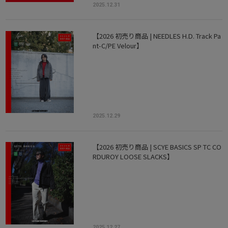
2025.12.31
【2026 初売り商品 | NEEDLES H.D. Track Pa
nt-C/PE Velour】
2025.12.29
【2026 初売り商品 | SCYE BASICS SP TC CO
RDUROY LOOSE SLACKS】
2025.12.27