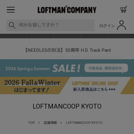
ログイン
BLOG
ITEM
BRAND
EVENT
SHOP LIST
【NEEDLESの別注】50周年 H.D. Track Pant
LOFTMANCOOP KYOTO
TOP
>
店舗情報
>
LOFTMANCOOP KYOTO