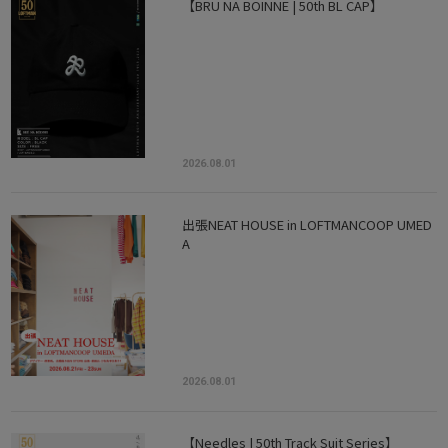
【BRU NA BOINNE | 50th BL CAP】
2026.08.01
出張NEAT HOUSE in LOFTMANCOOP UMED
A
2026.08.01
【Needles | 50th Track Suit Series】