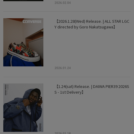
2026.02.04
【2026.1.28(Wed) Release. | ALL STAR LGC
Y directed by Goro Nakatsugawa】
2026.01.24
【1.24(sat) Release. | DAIWA PIER39 2026S
S - 1st Delivery】
2026.01.18