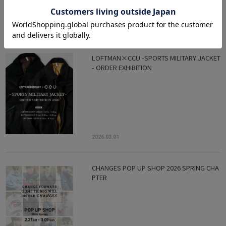
2026.03.01
LOFTMAN×CCU -SPORTS MILITARY JACKET
- ORDER EXHIBITION
2026.03.01
CHANGES POP UP SHOP 2026 SPRING CHA
PTER