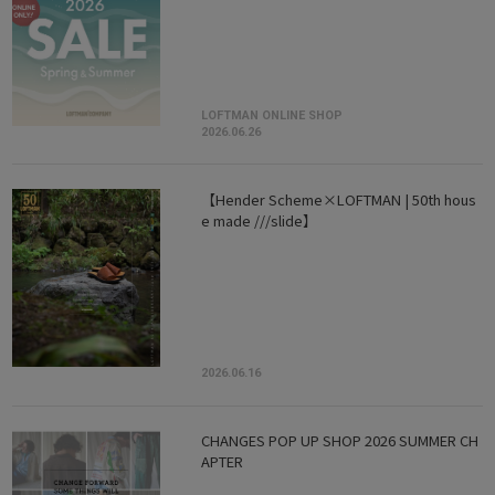
LOFTMAN ONLINE SHOP
2026.06.26
【Hender Scheme×LOFTMAN | 50th hous
e made ///slide】
2026.06.16
CHANGES POP UP SHOP 2026 SUMMER CH
APTER