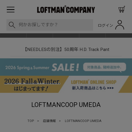
ログイン
BLOG
ITEM
BRAND
EVENT
SHOP LIST
【NEEDLESの別注】50周年 H.D. Track Pant
LOFTMANCOOP UMEDA
TOP
>
店舗情報
>
LOFTMANCOOP UMEDA