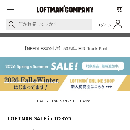
ログイン
BLOG
ITEM
BRAND
EVENT
SHOP LIST
【NEEDLESの別注】50周年 H.D. Track Pant
TOP
>
LOFTMAN SALE in TOKYO
LOFTMAN SALE in TOKYO