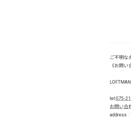
ご不明な点
《お問い
LOFTMAN 
tel:
075-21
お問い合
addres