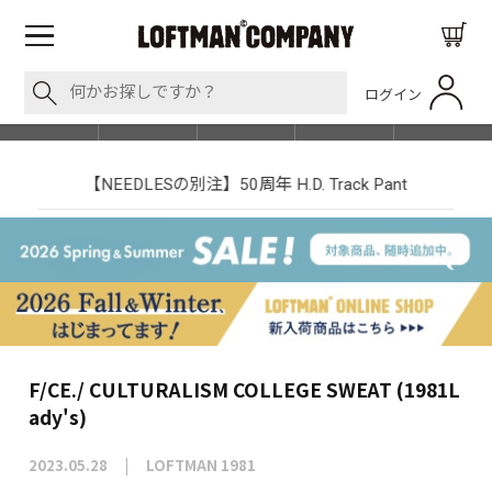
ログイン
BLOG
ITEM
BRAND
EVENT
SHOP LIST
【NEEDLESの別注】50周年 H.D. Track Pant
F/CE./ CULTURALISM COLLEGE SWEAT (1981L
ady's)
2023.05.28
LOFTMAN 1981