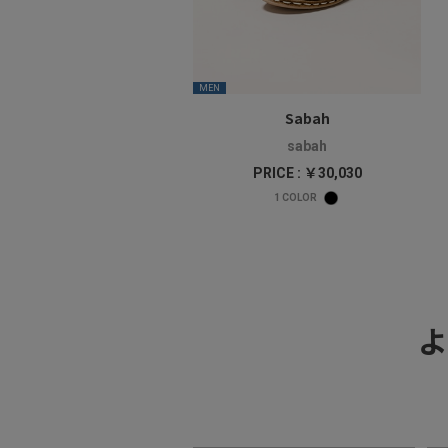
MEN
Sabah
sabah
PRICE : ￥30,030
1
COLOR
よ