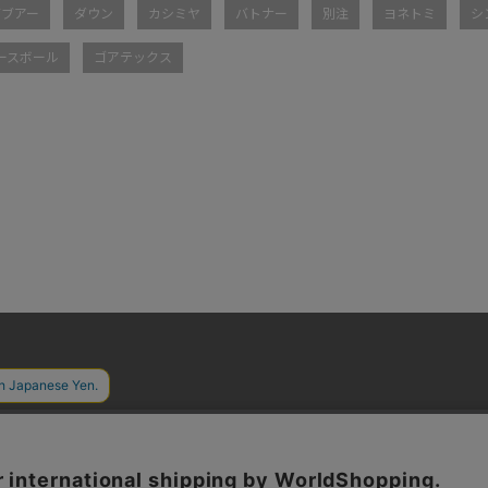
バブアー
ダウン
カシミヤ
バトナー
別注
ヨネトミ
シ
ースボール
ゴアテックス
BRAND
FEATURE
EVENT
SHOP LIST