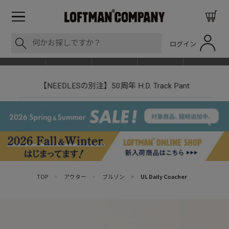
ログイン
BLOG
ITEM
BRAND
EVENT
SHOP LIST
【NEEDLESの別注】50周年 H.D. Track Pant
TOP
>
アウター
>
ブルゾン
>
UL Daily Coacher