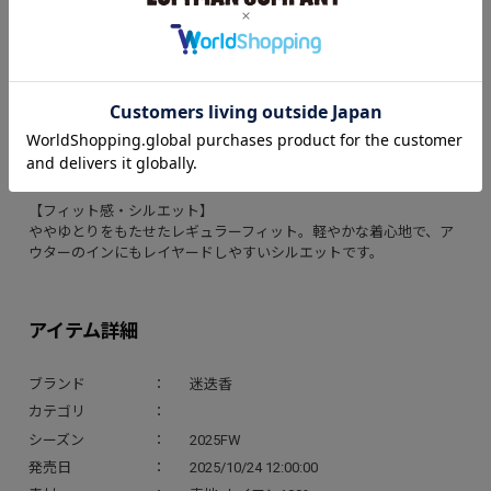
【素材説明】
表面には防風撥水加工を施した極薄ワッシャーナイロン、裏面には
全面にTEIJIN Octa®を使用。軽量でありながら高い保温性と通気性
を兼ね備え、温度変化の激しいシーズンでも快適に着用できます。
【デザイン説明】
背面にはブランド定番モデル〈NYLON HARVEST TRAINER〉と同仕
様のWポケットを配置。シンプルなルックスに機能性を備えたデザ
インです。
【フィット感・シルエット】
ややゆとりをもたせたレギュラーフィット。軽やかな着心地で、ア
ウターのインにもレイヤードしやすいシルエットです。
アイテム詳細
ブランド
迷迭香
カテゴリ
シーズン
2025FW
発売日
2025/10/24 12:00:00