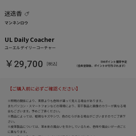
迷迭香
UL Daily Coacher
￥29,700
594ポイント獲得予定
[税込]
（会員登録後、ポイントが付与されます）
【ご購入前に必ずご確認ください】
※照明の関係により、実際よりも色味が違って見える場合があります。
またパソコン・スマートフォンなどの環境により、若干製品と画像のカラーが異なる場
合もございます。予めご了承ください。
※商品によっては、軽微なキズやシワ、色のむらがある場合がございますのでご了承下
さい。
※皮革製品については、革本来の風合いを生かしているため、色味や風合いが一点ごと
に異なります。