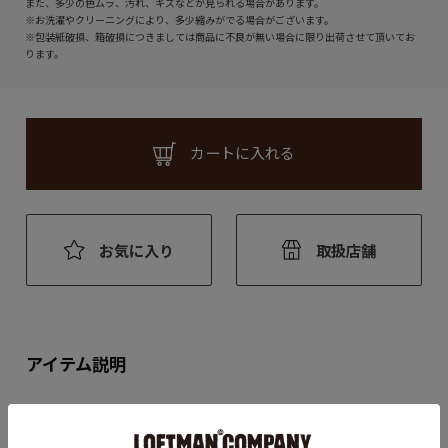
また、多少の色ムラ、汚れ、キズなどが見られる場合があります。
※お洗濯やクリーニングにより、多少縮みがでる場合がございます。
※包装紙破損、箱破損につきましては商品に不良が無い場合に限り出荷させて頂いてお
ります。
カートに入れる
お気に入り
取扱店舗
アイテム説明
軽量性と快適性を両立した、汎用性の高いコーチジャケット。