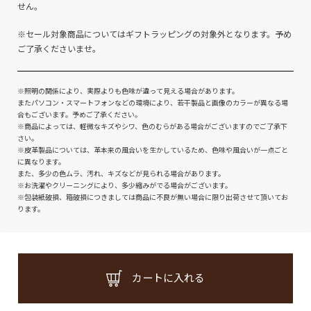
せん。
※セール対象商品についてはギフトラッピングの対象外となります。予め
ご了承くださいませ。
※照明の関係により、実際よりも色味が違って見える場合があります。
またパソコン・スマートフォンなどの環境により、若干製品と画像のカラーが異なる場
合もございます。予めご了承ください。
※商品によっては、軽微なキズやシワ、色のむらがある場合がございますのでご了承下
さい。
※皮革製品については、革本来の風合いを生かしているため、色味や風合いが一点ごと
に異なります。
また、多少の色ムラ、汚れ、キズなどが見られる場合があります。
※お洗濯やクリーニングにより、多少縮みがでる場合がございます。
※包装紙破損、箱破損につきましては商品に不良が無い場合に限り出荷させて頂いてお
ります。
カートに入れる