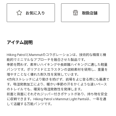
お気に入り
取扱店舗
アイテム説明
Hiking PatrolとMammutのコラボレーションは、技術的な精度と機
能的でミニマルなアプローチを融合させた製品です。
季節を問わず、素早いハイキングや長距離ハイキングに適した軽量
パンツです。ポリアミドとエラスタンの混紡素材を使用し、重量を
増やすことなく優れた耐久性を実現しています。
4方向ストレッチにより動きを妨げず、岩場をよじ登る際にも最適で
す。吸湿発散加工により、暖かい季節の汗をかくような速いペース
のトレイルでも、確実な吸湿発散性を発揮します。
前面と背面にそれぞれジッパー付きポケットがあり、持ち物を安全
に収納できます。Hiking Patrol x Mammut Light Pantsは、一年を通
して活躍する万能パンツです。