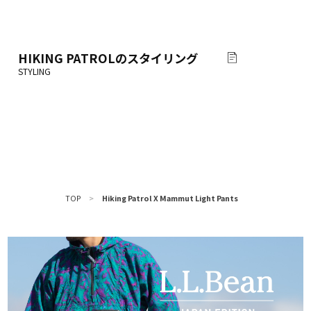
HIKING PATROL
のスタイリング
TOP
>
Hiking Patrol X Mammut Light Pants