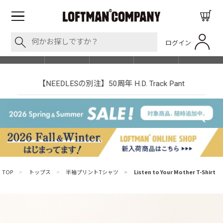
ログイン
BLOG
ITEM
BRAND
EVENT
SHOP LIST
【NEEDLESの別注】50周年 H.D. Track Pant
TOP
>
トップス
>
半袖プリントTシャツ
>
Listen to Your Mother T-Shirt