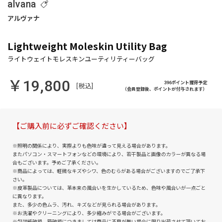
alvana
Lightweight Moleskin Utility Bag
￥19,800
396ポイント獲得予定
[税込]
（会員登録後、ポイントが付与されます）
【ご購入前に必ずご確認ください】
※照明の関係により、実際よりも色味が違って見える場合があります。
またパソコン・スマートフォンなどの環境により、若干製品と画像のカラーが異なる場
合もございます。予めご了承ください。
※商品によっては、軽微なキズやシワ、色のむらがある場合がございますのでご了承下
さい。
※皮革製品については、革本来の風合いを生かしているため、色味や風合いが一点ごと
に異なります。
また、多少の色ムラ、汚れ、キズなどが見られる場合があります。
※お洗濯やクリーニングにより、多少縮みがでる場合がございます。
※包装紙破損、箱破損につきましては商品に不良が無い場合に限り出荷させて頂いてお