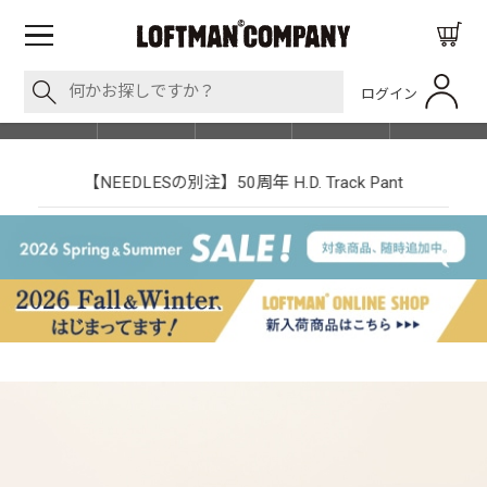
ログイン
BLOG
ITEM
BRAND
EVENT
SHOP LIST
【NEEDLESの別注】50周年 H.D. Track Pant