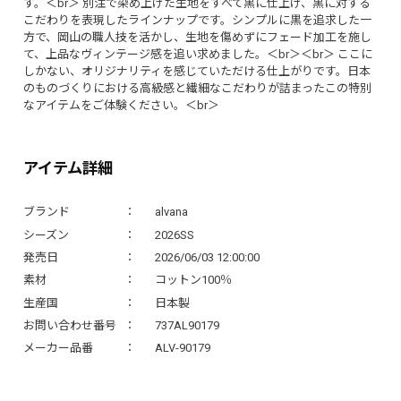
す。＜br＞ 別注で染め上げた生地をすべて黒に仕上げ、黒に対する
こだわりを表現したラインナップです。シンプルに黒を追求した一
方で、岡山の職人技を活かし、生地を傷めずにフェード加工を施し
て、上品なヴィンテージ感を追い求めました。＜br＞＜br＞ ここに
しかない、オリジナリティを感じていただける仕上がりです。日本
のものづくりにおける高級感と繊細なこだわりが詰まったこの特別
なアイテムをご体験ください。＜br＞
アイテム詳細
ブランド
alvana
シーズン
2026SS
発売日
2026/06/03 12:00:00
素材
コットン100％
生産国
日本製
お問い合わせ番号
737AL90179
メーカー品番
ALV-90179