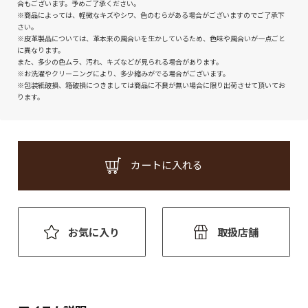
合もございます。予めご了承ください。
※商品によっては、軽微なキズやシワ、色のむらがある場合がございますのでご了承下
さい。
※皮革製品については、革本来の風合いを生かしているため、色味や風合いが一点ごと
に異なります。
また、多少の色ムラ、汚れ、キズなどが見られる場合があります。
※お洗濯やクリーニングにより、多少縮みがでる場合がございます。
※包装紙破損、箱破損につきましては商品に不良が無い場合に限り出荷させて頂いてお
ります。
カートに入れる
お気に入り
取扱店舗