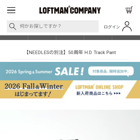
ログイン
BLOG
ITEM
BRAND
EVENT
SHOP LIST
【NEEDLESの別注】50周年 H.D. Track Pant