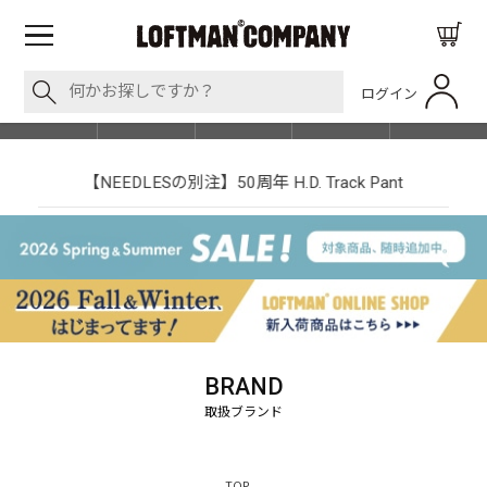
ログイン
BLOG
ITEM
BRAND
EVENT
SHOP LIST
【NEEDLESの別注】50周年 H.D. Track Pant
BRAND
TOP