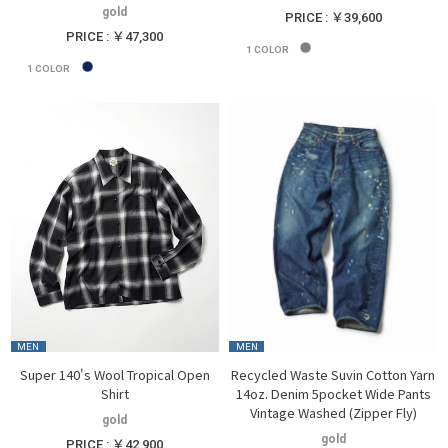
gold
PRICE : ￥39,600
PRICE : ￥47,300
1
COLOR
1
COLOR
MEN
MEN
Super 140's Wool Tropical Open
Recycled Waste Suvin Cotton Yarn
Shirt
14oz. Denim 5pocket Wide Pants
Vintage Washed (Zipper Fly)
gold
gold
PRICE : ￥42,900