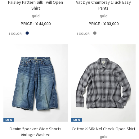
Paisley Pattern Silk Twill Open
Vat Dye Chambray 1Tuck Easy
Shirt
Pants
gold
gold
PRICE : ￥44,000
PRICE : ￥33,000
1
COLOR
1
COLOR
MEN
MEN
Denim 5pocket Wide Shorts
Cotton×Silk Nel Check Open Shirt
Vintage Washed
gold