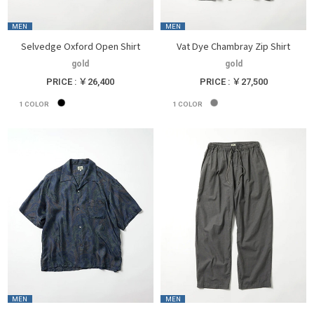
MEN
MEN
Selvedge Oxford Open Shirt
Vat Dye Chambray Zip Shirt
gold
gold
PRICE : ￥26,400
PRICE : ￥27,500
1
COLOR
1
COLOR
MEN
MEN