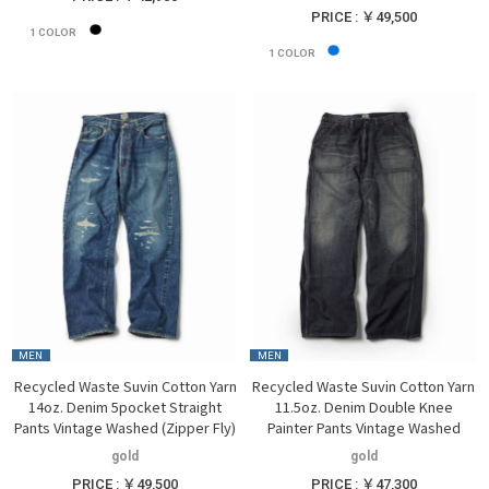
PRICE : ￥49,500
1
COLOR
1
COLOR
MEN
MEN
Recycled Waste Suvin Cotton Yarn
Recycled Waste Suvin Cotton Yarn
14oz. Denim 5pocket Straight
11.5oz. Denim Double Knee
Pants Vintage Washed (Zipper Fly)
Painter Pants Vintage Washed
gold
gold
PRICE : ￥49,500
PRICE : ￥47,300