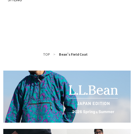
TOP
>
Bean’s Field Coat