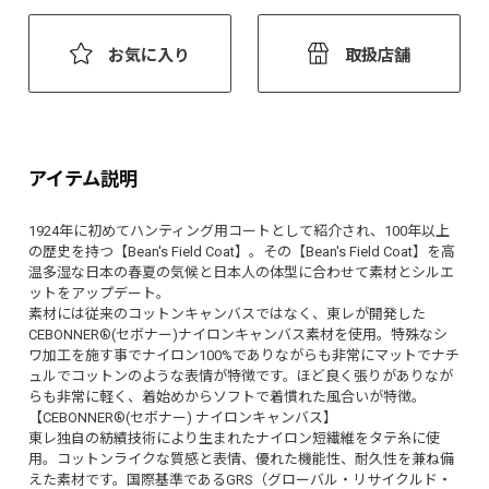
お気に入り
取扱店舗
アイテム説明
1924年に初めてハンティング用コートとして紹介され、100年以上
の歴史を持つ【Bean's Field Coat】。その【Bean's Field Coat】を高
温多湿な日本の春夏の気候と日本人の体型に合わせて素材とシルエ
ットをアップデート。
素材には従来のコットンキャンバスではなく、東レが開発した
CEBONNER®(セボナー)ナイロンキャンバス素材を使用。特殊なシ
ワ加工を施す事でナイロン100%でありながらも非常にマットでナチ
ュルでコットンのような表情が特徴です。ほど良く張りがありなが
らも非常に軽く、着始めからソフトで着慣れた風合いが特徴。
【CEBONNER®(セボナー) ナイロンキャンバス】
東レ独自の紡績技術により生まれたナイロン短繊維をタテ糸に使
用。コットンライクな質感と表情、優れた機能性、耐久性を兼ね備
えた素材です。国際基準であるGRS（グローバル・リサイクルド・