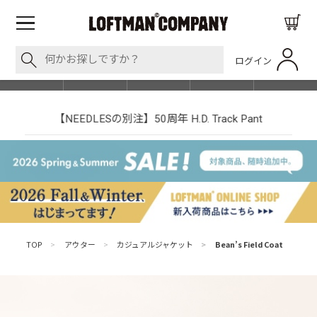
ログイン
BLOG
ITEM
BRAND
EVENT
SHOP LIST
【NEEDLESの別注】50周年 H.D. Track Pant
TOP
>
アウター
>
カジュアルジャケット
>
Bean’s Field Coat