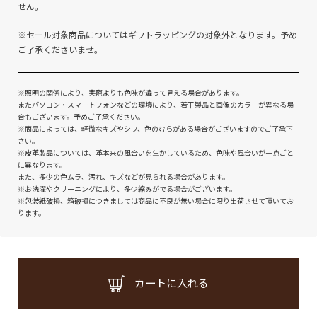
せん。
※セール対象商品についてはギフトラッピングの対象外となります。予め
ご了承くださいませ。
※照明の関係により、実際よりも色味が違って見える場合があります。
またパソコン・スマートフォンなどの環境により、若干製品と画像のカラーが異なる場
合もございます。予めご了承ください。
※商品によっては、軽微なキズやシワ、色のむらがある場合がございますのでご了承下
さい。
※皮革製品については、革本来の風合いを生かしているため、色味や風合いが一点ごと
に異なります。
また、多少の色ムラ、汚れ、キズなどが見られる場合があります。
※お洗濯やクリーニングにより、多少縮みがでる場合がございます。
※包装紙破損、箱破損につきましては商品に不良が無い場合に限り出荷させて頂いてお
ります。
カートに入れる