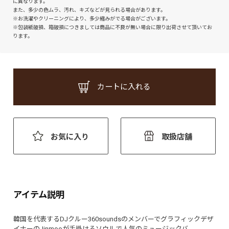
に異なります。
また、多少の色ムラ、汚れ、キズなどが見られる場合があります。
※お洗濯やクリーニングにより、多少縮みがでる場合がございます。
※包装紙破損、箱破損につきましては商品に不良が無い場合に限り出荷させて頂いてお
ります。
カートに入れる
お気に入り
取扱店舗
アイテム説明
韓国を代表するDJクルー360soundsのメンバーでグラフィックデザ
イナーのJinmooが手掛けるソウルで人気のミュージックバ