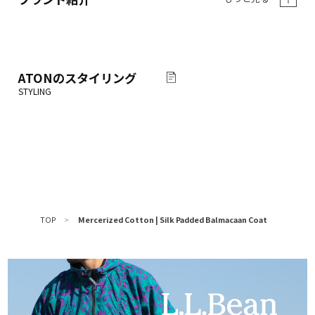
ATON
のスタイリング
TOP
>
Mercerized Cotton | Silk Padded Balmacaan Coat