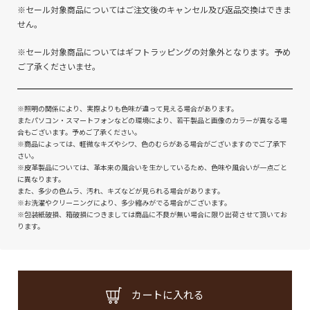
※セール対象商品についてはご注文後のキャンセル及び返品交換はできま
せん。
※セール対象商品についてはギフトラッピングの対象外となります。予め
ご了承くださいませ。
※照明の関係により、実際よりも色味が違って見える場合があります。
またパソコン・スマートフォンなどの環境により、若干製品と画像のカラーが異なる場
合もございます。予めご了承ください。
※商品によっては、軽微なキズやシワ、色のむらがある場合がございますのでご了承下
さい。
※皮革製品については、革本来の風合いを生かしているため、色味や風合いが一点ごと
に異なります。
また、多少の色ムラ、汚れ、キズなどが見られる場合があります。
※お洗濯やクリーニングにより、多少縮みがでる場合がございます。
※包装紙破損、箱破損につきましては商品に不良が無い場合に限り出荷させて頂いてお
ります。
カートに入れる