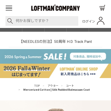
ログイン
BLOG
ITEM
BRAND
EVENT
SHOP LIST
【NEEDLESの別注】50周年 H.D. Track Pant
TOP
>
アウター
>
コート
>
Mercerized Cotton | Silk Padded Balmacaan Coat