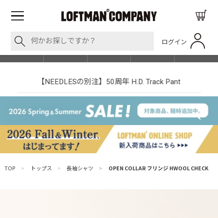
ログイン
BLOG
ITEM
BRAND
EVENT
SHOP LIST
【NEEDLESの別注】50周年 H.D. Track Pant
TOP
>
トップス
>
長袖シャツ
>
OPEN COLLAR フリンジ HWOOL CHECK