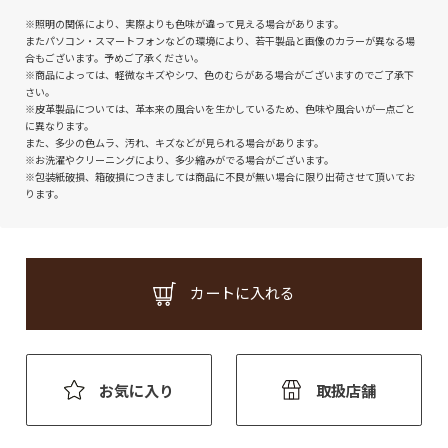
※照明の関係により、実際よりも色味が違って見える場合があります。
またパソコン・スマートフォンなどの環境により、若干製品と画像のカラーが異なる場
合もございます。予めご了承ください。
※商品によっては、軽微なキズやシワ、色のむらがある場合がございますのでご了承下
さい。
※皮革製品については、革本来の風合いを生かしているため、色味や風合いが一点ごと
に異なります。
また、多少の色ムラ、汚れ、キズなどが見られる場合があります。
※お洗濯やクリーニングにより、多少縮みがでる場合がございます。
※包装紙破損、箱破損につきましては商品に不良が無い場合に限り出荷させて頂いてお
ります。
カートに入れる
お気に入り
取扱店舗