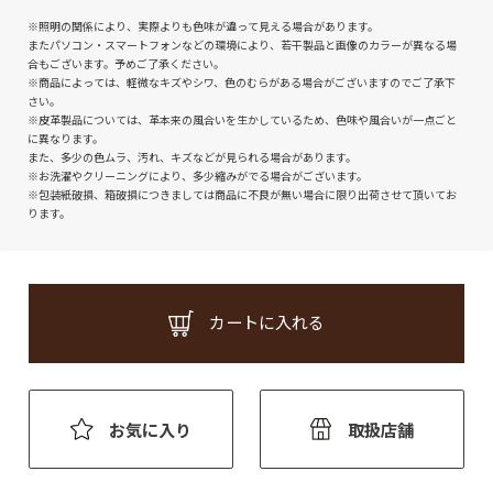
※照明の関係により、実際よりも色味が違って見える場合があります。
またパソコン・スマートフォンなどの環境により、若干製品と画像のカラーが異なる場
合もございます。予めご了承ください。
※商品によっては、軽微なキズやシワ、色のむらがある場合がございますのでご了承下
さい。
※皮革製品については、革本来の風合いを生かしているため、色味や風合いが一点ごと
に異なります。
また、多少の色ムラ、汚れ、キズなどが見られる場合があります。
※お洗濯やクリーニングにより、多少縮みがでる場合がございます。
※包装紙破損、箱破損につきましては商品に不良が無い場合に限り出荷させて頂いてお
ります。
カートに入れる
お気に入り
取扱店舗